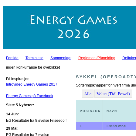
Forside
Terminliste
Sammenlagt
Reglement/Påmelding
Deltaker
ingen konkurranse for oyeblikket
SYKKEL (OFFROADT
Få inspirasjon:
Introvideo Energy Games 2017
Sorteringsknapper for hvert firma un
Alle
Volue (Tidl Powel)
Energy Games på Facebook
Siste 5 Nyheter:
POSISJON
NAVN
14 Jun:
EG Resultater fra 8.øvelse Friseegolf
1
Erlend Vabø
29 Mai:
EG Resultater fra 7.øvelse