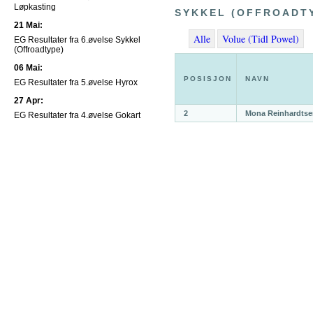
Løpkasting
SYKKEL (OFFROADT
21 Mai:
Alle
Volue (Tidl Powel)
EG Resultater fra 6.øvelse Sykkel
(Offroadtype)
06 Mai:
POSISJON
NAVN
EG Resultater fra 5.øvelse Hyrox
27 Apr:
2
Mona Reinhardtse
EG Resultater fra 4.øvelse Gokart