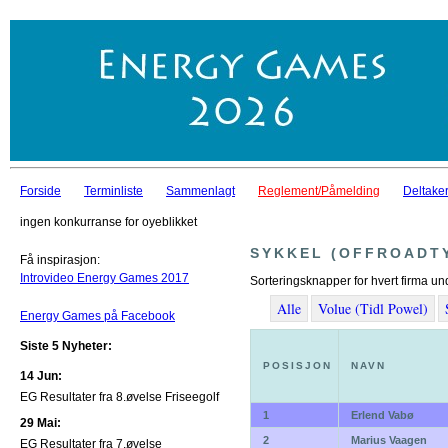
Forside
Terminliste
Sammenlagt
Reglement/Påmelding
Deltaker
ingen konkurranse for oyeblikket
SYKKEL (OFFROADT
Få inspirasjon:
Introvideo Energy Games 2017
Sorteringsknapper for hvert firma un
Alle
Volue (Tidl Powel)
Energy Games på Facebook
Siste 5 Nyheter:
POSISJON
NAVN
14 Jun:
EG Resultater fra 8.øvelse Friseegolf
1
Erlend Vabø
29 Mai:
2
Marius Vaagen
EG Resultater fra 7.øvelse