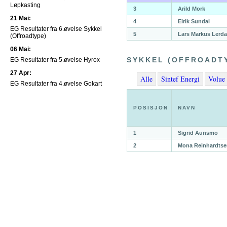
Løpkasting
3
Arild Mork
21 Mai:
4
Eirik Sundal
EG Resultater fra 6.øvelse Sykkel
5
Lars Markus Lerda
(Offroadtype)
06 Mai:
SYKKEL (OFFROADT
EG Resultater fra 5.øvelse Hyrox
27 Apr:
Alle
Sintef Energi
Volue 
EG Resultater fra 4.øvelse Gokart
POSISJON
NAVN
1
Sigrid Aunsmo
2
Mona Reinhardtse