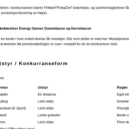
deren i konkurransen bærer Prikket/"PolkaDot" ledertrøye, og sammenlagtvinner får t
 produksjon/levering av trøye).
keltøvelser Energy Games Dameklasse og Herreklasse
tre beste i hver enkelt øvelse får medaljer. Alle som deltar er med her. Medaljeserem
rlat øvelsen før premieutdelingen er over i respekt for de du konkurrerer med
tstyr / Konkurranseform
ne
velse
Utstyr
Regler
øyter
En distanse
Eget ell
yting
Leid utstyr
Innlede
riokart (E-Sport)
Leid utstyr
Poengb
kart
Leide gokarter
Beste r
rox
Leid utstyr
Flere øv