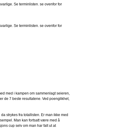
arlige. Se terminlisten. se ovenfor for
arlige. Se terminlisten. se ovenfor for
rmed med i kampen om sammenlagt seieren,
er de 7 beste resultatene. Ved poenglikhet,
 da strykes fra totallisten. Er man ikke med
eksempel. Man kan fortsatt være med å
sjons cup selv om man har falt ut at