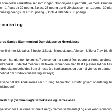
le som deltar i enkeltøvelser som inngår i ”Kondisjons cupen" (KC) er med i kam
ønn: 1.Plass gir 30 poeng, 2.plass 28 poeng osv til 29.plass som gir 1.poeng. 30.pl
pnåelig poengsum er 120 poeng. (Opptil 4 tellende x 30 poeng)
remiering
ergy Games (Sammenlagt) Dameklasse og Herreklasse
ye til vinner. Medaljer: 3 beste. 3.Beste: Minnestatuett. Alle som fullfører 7 av 10: M
n som har gjennomført minst 7 øvelser og har samlet flest poeng er vinner av årets 
drepokal. Er det likt mellom 2 deltakere, vinner den med flest 1.plasser, likt der fles
ndrepokalen beholdes frem til neste års konkurranse, og den må vinnes tre ganger for
rbehold om produksjon/levering av trøye).
elsene det skal konkurreres i er : Curling, badminton, crossfit, gokart, orienterin
frisbeegolf.
knisk cup (Sammenlagt) Dameklasse og Herreklasse
øye til vinner. Har vinner vunnet Energy Games sammenlagt og eller kondisjonscupen