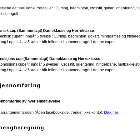
elsene det skal konkurreres i er : Curling, badminton, crossfit, gokart, orienterin
frisbeegolf.
knisk cup (Sammenlagt) Dameklasse og Herreklasse
"Teknisk cupen" inngår 5 øvelse : Curling, badminton, gokart, mindgames og frisbeeg
eng i opptil 4 av 5 øvlser blir tellende i sammendraget i denne cupen.
ndisjons cup (Sammenlagt) Dameklasse og Herreklasse
”Kondisjons cupen" inngår 5 øvelser : Crossfit, orientering, hinderbane, motbakkelø
eng i opptil 4 av 5 øvlser blir tellende i sammendraget i denne cupen.
jennomføring
ennomføring av hver enkelt øvelse
 arrangementssiden (Åpen facebookside, trenger ikke konto):
klikk her
.
oengberegning