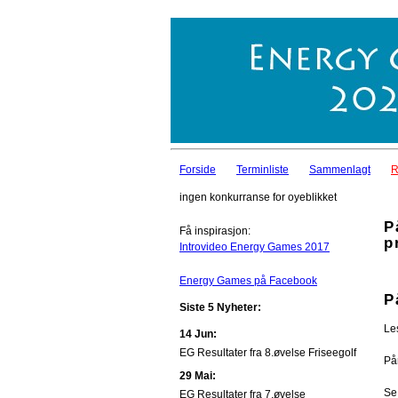
Forside
Terminliste
Sammenlagt
R
ingen konkurranse for oyeblikket
P
Få inspirasjon:
p
Introvideo Energy Games 2017
Energy Games på Facebook
P
Siste 5 Nyheter:
Le
14 Jun:
EG Resultater fra 8.øvelse Friseegolf
Påm
29 Mai:
Se
EG Resultater fra 7.øvelse