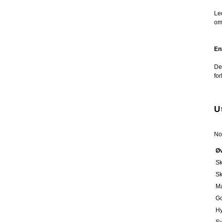
Le
om
En
De 
fo
U
No
Ø
Sk
Sk
Ma
Go
Hy