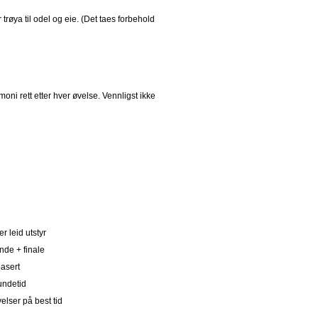
røya til odel og eie. (Det taes forbehold
oni rett etter hver øvelse. Vennligst ikke
er leid utstyr
nde + finale
asert
undetid
elser på best tid