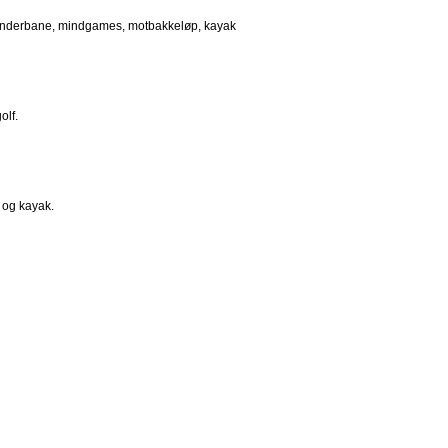
g, hinderbane, mindgames, motbakkeløp, kayak
olf.
p og kayak.