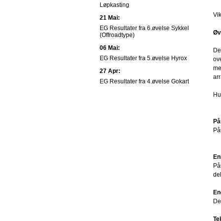
Løpkasting
Vi
21 Mai:
EG Resultater fra 6.øvelse Sykkel
Øv
(Offroadtype)
06 Mai:
De
EG Resultater fra 5.øvelse Hyrox
ov
me
27 Apr:
ar
EG Resultater fra 4.øvelse Gokart
Hu
På
På
En
På
del
En
Det
Te