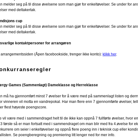
n melder seg på til disse øvelsene som man gjør for enkeltøvelser. Se under for ansv
elser med deltakertak.
ndisjons cup
n melder seg på til disse øvelsene som man gjør for enkeltøvelser. Se under for ansv
elser med deltakertak.
svarlige kontaktpersoner for arrangøren
 arrangementssiden (Åpen facebookside, trenger ikke konto):
klikk her
.
onkurranseregler
ergy Games (Sammenlagt) Dameklasse og Herreklasse
n må ha gjennomført minst 7 øvelser for å være med på sammenlagt listen og de
or vinneren vil motta en vandrepokal. Har man flere enn 7 gjennomførte øvelser, tell
ler flest høyeste poengscore.
e vil være med i sammendraget helt til de ikke kan oppnå 7 fullførte øvelser, hvor en
 3 første så er man fortsatt med i sammendraget om man blir med fra 4.øvelse for 
nkurrere om seier i enkeltøvelser og oppnå flere poeng inn i teknisk cup eller kondi
allisten. Se poengberegning og premiering litt lenger ned for mer info.