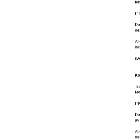
tek
I 
De
de
Al
den
(D
Ko
Tr
Me
I 
De
av
Al
den