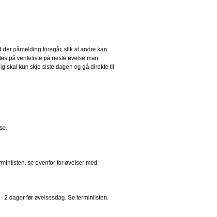
 der påmelding foregår, slik at andre kan
ttes på venteliste på neste øvelse man
g skal kun skje siste dagen og gå direkte til
se.
rminlisten. se ovenfor for øvelser med
 - 2 dager før øvelsesdag. Se terminlisten.