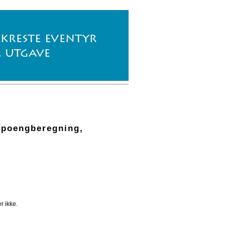
 poengberegning,
r ikke.