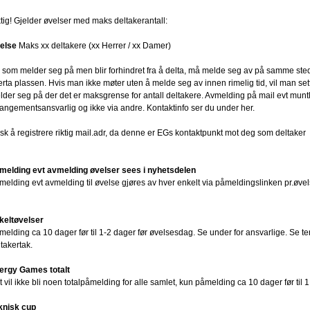
ktig! Gjelder øvelser med maks deltakerantall:
else
Maks xx deltakere (xx Herrer / xx Damer)
 som melder seg på men blir forhindret fra å delta, må melde seg av på samme sted
erta plassen. Hvis man ikke møter uten å melde seg av innen rimelig tid, vil man se
lder seg på der det er maksgrense for antall deltakere. Avmelding på mail evt muntli
rangementsansvarlig og ikke via andre. Kontaktinfo ser du under her.
sk å registrere riktig mail.adr, da denne er EGs kontaktpunkt mot deg som deltaker
melding evt avmelding øvelser sees i nyhetsdelen
melding evt avmelding til øvelse gjøres av hver enkelt via påmeldingslinken pr.øvel
keltøvelser
melding ca 10 dager før til 1-2 dager før øvelsesdag. Se under for ansvarlige. Se te
takertak.
ergy Games totalt
 vil ikke bli noen totalpåmelding for alle samlet, kun påmelding ca 10 dager før til 1
knisk cup