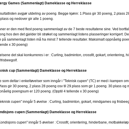
ergy Games (Sammenlagt) Dameklasse og Herreklasse
sultatlisten avgjør utdeling av poeng. Begge kjønn: 1.Plass gir 30 poeng, 2.plass 2
.plass og nedover gir alle 1 poeng.
nner er den med flest poeng sammenlagt av de 7 beste resultatene sine. Ved bortfall
ng hos den det gjelder bli strøket og sammenlagt listens plasseringer korrigert. Dette
le på sammenlagt listen må ha minst 7 tellende resultater. Maksimalt oppnåelig p
llende x 30 poeng)
elsene det skal konkurreres i er : Curling, badminton, crossfit, gokart, orienterin
frisbeegolf.
knisk cup (Sammenlagt) Dameklasse og Herreklasse
le som deltar i enkeltøvelser som inngår i "Teknisk cupen" (TC) er med i kampen 
Plass gir 30 poeng, 2.plass 28 poeng osv til 29.plass som gir 1.poeng. 30.plass og 
pnåelig poengsum er 120 poeng. (Opptil 4 tellende x 30 poeng)
"Teknisk cupen" inngår 5 øvelse : Curling, badminton, gokart, mindgames og frisbeeg
ndisjons cupen (Sammenlagt) Dameklasse og Herreklasse
”Kondisjons cupen" inngår 5 øvelser : Crossfit, orientering, hinderbane, motbakkelø