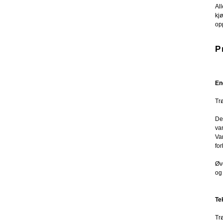
Al
kj
op
P
En
Trø
De
van
Va
fo
Øv
og 
Te
Tr