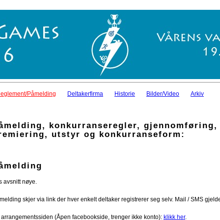
eglement/Påmelding
Deltakerfirma
Historie
Bilder/Video
Arkiv
åmelding, konkurranseregler, gjennomføring,
remiering, utstyr og konkurranseform:
åmelding
s avsnitt nøye.
elding skjer via link der hver enkelt deltaker registrerer seg selv. Mail / SMS gjelde
 arrangementssiden (Åpen facebookside, trenger ikke konto):
klikk her
.