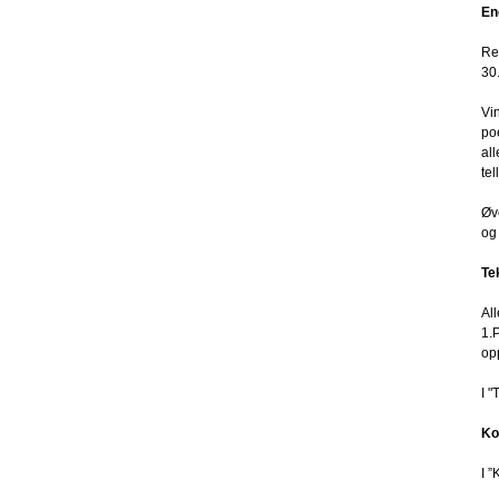
En
Re
30
Vi
poe
al
te
Øv
og 
Te
Al
1.
op
I 
Ko
I 