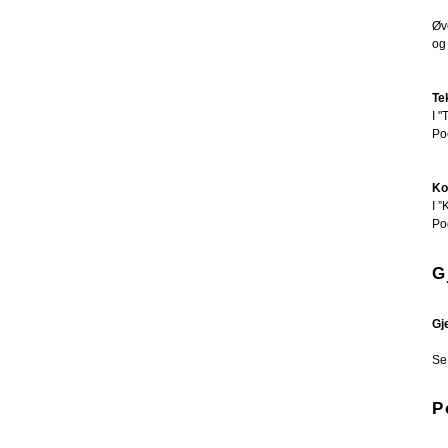
Øv
og 
Te
I 
Po
Ko
I 
Po
G
Gj
Se
P