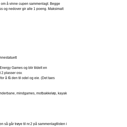
pen om å vinne cupen sammenlagt. Begge
ass og nedover gir alle 1 poeng. Maksimalt
innestatuett
Energy Games og blir tildelt en
t 2.plasser osv.
 å få den til odel og eie. (Det taes
g, hinderbane, mindgames, motbakkeløp, kayak
 så går trøye til nr.2 på sammenlagtlisten i