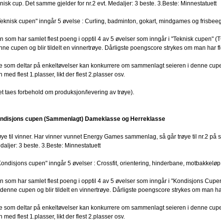
nisk cup. Det samme gjelder for nr.2 evt. Medaljer: 3 beste. 3.Beste: Minnestatuett
"Teknisk cupen" inngår 5 øvelse : Curling, badminton, gokart, mindgames og frisbeeg
n som har samlet flest poeng i opptil 4 av 5 øvelser som inngår i "Teknisk cupen" (T
nne cupen og blir tildelt en vinnertrøye. Dårligste poengscore strykes om man har fl
le som deltar på enkeltøvelser kan konkurrere om sammenlagt seieren i denne cupen.
 med flest 1.plasser, likt der flest 2.plasser osv.
et taes forbehold om produksjon/levering av trøye).
ndisjons cupen (Sammenlagt) Dameklasse og Herreklasse
øye til vinner. Har vinner vunnet Energy Games sammenlag, så går trøye til nr.2 på
daljer: 3 beste. 3.Beste: Minnestatuett
”Kondisjons cupen" inngår 5 øvelser : Crossfit, orientering, hinderbane, motbakkelø
n som har samlet flest poeng i opptil 4 av 5 øvelser som inngår i "Kondisjons Cupen
 denne cupen og blir tildelt en vinnertrøye. Dårligste poengscore strykes om man har
le som deltar på enkeltøvelser kan konkurrere om sammenlagt seieren i denne cupen.
 med flest 1.plasser, likt der flest 2.plasser osv.