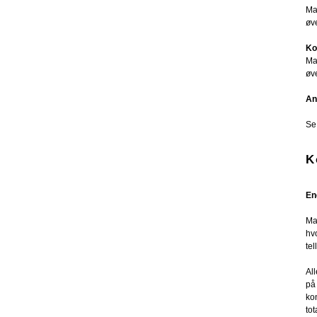
Ma
øv
Ko
Ma
øv
An
Se
K
En
Ma
hv
tel
All
på
ko
tot