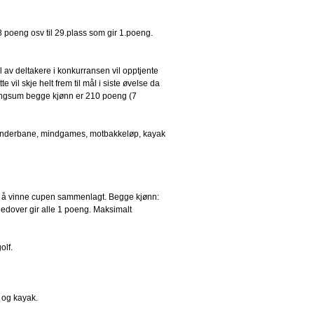
8 poeng osv til 29.plass som gir 1.poeng.
 av deltakere i konkurransen vil opptjente
 vil skje helt frem til mål i siste øvelse da
oengsum begge kjønn er 210 poeng (7
g, hinderbane, mindgames, motbakkeløp, kayak
om å vinne cupen sammenlagt. Begge kjønn:
nedover gir alle 1 poeng. Maksimalt
olf.
p og kayak.