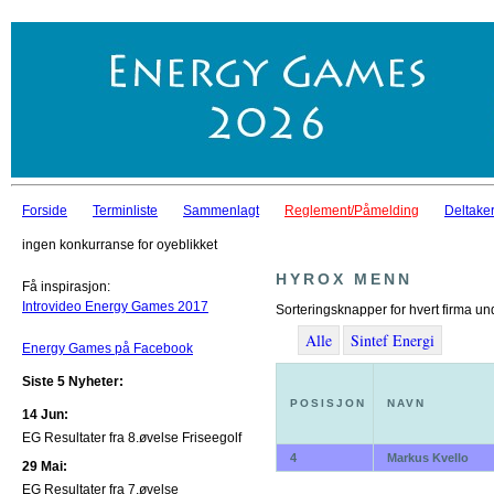
Forside
Terminliste
Sammenlagt
Reglement/Påmelding
Deltaker
ingen konkurranse for oyeblikket
HYROX MENN
Få inspirasjon:
Introvideo Energy Games 2017
Sorteringsknapper for hvert firma un
Alle
Sintef Energi
Energy Games på Facebook
Siste 5 Nyheter:
POSISJON
NAVN
14 Jun:
EG Resultater fra 8.øvelse Friseegolf
4
Markus Kvello
29 Mai:
EG Resultater fra 7.øvelse