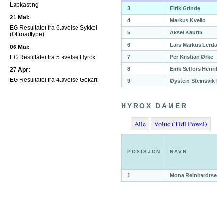
Løpkasting
3
Eirik Grinde
21 Mai:
4
Markus Kvello
EG Resultater fra 6.øvelse Sykkel
5
Aksel Kaurin
(Offroadtype)
6
Lars Markus Lerda
06 Mai:
EG Resultater fra 5.øvelse Hyrox
7
Per Kristian Ørke
8
Eirik Selfors Henr
27 Apr:
EG Resultater fra 4.øvelse Gokart
9
Øystein Steinsvik
HYROX DAMER
Alle
Volue (Tidl Powel)
POSISJON
NAVN
1
Mona Reinhardtse