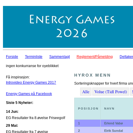
Forside
Terminliste
Sammenlagt
Reglement/Påmelding
Deltaker
ingen konkurranse for oyeblikket
HYROX MENN
Få inspirasjon:
Introvideo Energy Games 2017
Sorteringsknapper for hvert firma un
Alle
Volue (Tidl Powel)
Energy Games på Facebook
Siste 5 Nyheter:
POSISJON
NAVN
14 Jun:
EG Resultater fra 8.øvelse Friseegolf
1
Erlend Vabø
29 Mai:
2
Eirik Sundal
EG Resultater fra 7.øvelse