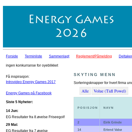
Forside
Terminliste
Sammenlagt
Reglement/Påmelding
Deltaker
ingen konkurranse for oyeblikket
SKYTING MENN
Få inspirasjon:
Introvideo Energy Games 2017
Sorteringsknapper for hvert firma un
Alle
Volue (Tidl Powel)
Energy Games på Facebook
Siste 5 Nyheter:
POSISJON
NAVN
14 Jun:
EG Resultater fra 8.øvelse Friseegolf
2
Eirik Grinde
29 Mai:
14
Erlend Vabø
EG Resultater fra 7.øvelse