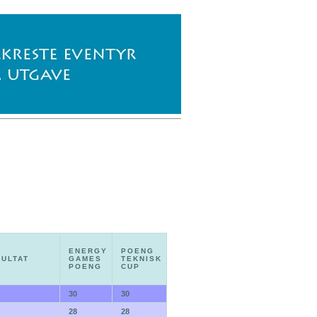
ENERGY
POENG
ULTAT
GAMES
TEKNISK
POENG
CUP
30
30
28
28