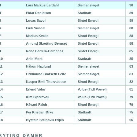
3
Lars Markus Lerdahl
Siemenslaget
90
4
Eldar Danielsen
Statkraft
89
5
Lucas Savoi
Sintef Energi
89
6
Eirik Sundal
Siemenslaget
88
7
Markus Kvello
Sintef Energi
88
8
Amund Skretting Bergset
Sintef Energi
88
9
Rene Barrera-Cardenas
Sintef Energi
85
10
Arild Mork
Statkraft
85
11
Håkon Haglund
Siemenslaget
83
12
Oddmund Bratseth Leite
Siemenslaget
83
13
Kasper Emil Thorvaldsen
Sintef Energi
82
14
Erlend Vabø
Volue (Tidl Powel)
81
15
Kim Bjerkevoll
Volue (Tidl Powel)
79
16
Håvard Falch
Sintef Energi
79
17
Per Kristian Ørke
Statkraft
75
18
Øystein Steinsvik Evjen
Statkraft
66
KYTING DAMER