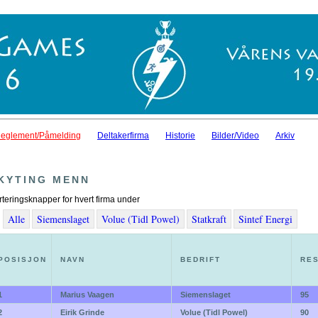
eglement/Påmelding
Deltakerfirma
Historie
Bilder/Video
Arkiv
KYTING MENN
rteringsknapper for hvert firma under
Alle
Siemenslaget
Volue (Tidl Powel)
Statkraft
Sintef Energi
POSISJON
NAVN
BEDRIFT
RES
1
Marius Vaagen
Siemenslaget
95
2
Eirik Grinde
Volue (Tidl Powel)
90