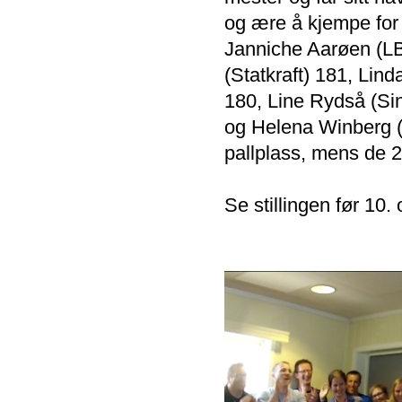
og ære å kjempe fo
Janniche Aarøen (LB
(Statkraft) 181, Lin
180, Line Rydså (Sin
og Helena Winberg (
pallplass, mens de 2 
Se stillingen før 10.