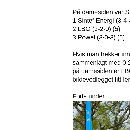
På damesiden var Sin
1.Sintef Energi (3-4-
2.LBO (3-2-0) (5)
3.Powel (3-0-3) (6)
Hvis man trekker inn
sammenlagt med 0,21
på damesiden er LBO 
bildevedlegget litt l
Forts under...