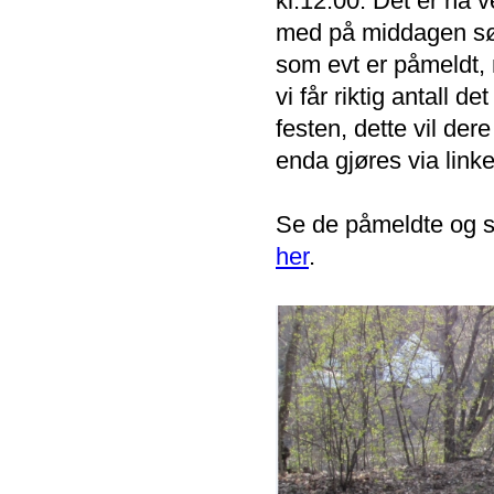
kl.12.00. Det er nå 
med på middagen sørg
som evt er påmeldt, m
vi får riktig antall d
festen, dette vil der
enda gjøres via lin
Se de påmeldte og sj
her
.