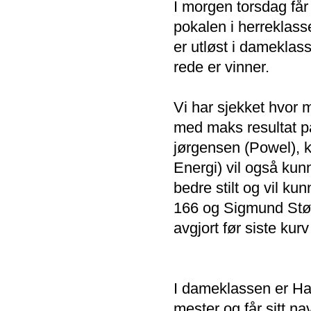
I morgen torsdag få
pokalen i herreklass
er utløst i dameklas
rede er vinner.
Vi har sjekket hvor 
med maks resultat på 
jørgensen (Powel), 
Energi) vil også kun
bedre stilt og vil ku
166 og Sigmund Størs
avgjort før siste kurv
I dameklassen er Ha
mester og får sitt na