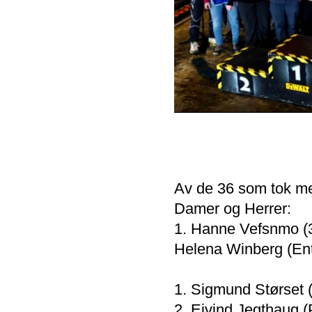
Av de 36 som tok med
Damer og Herrer:
1. Hanne Vefsnmo (3
Helena Winberg (Ent
1. Sigmund Størset (
2. Eivind Jegthaug (