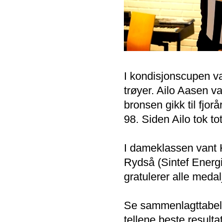
I kondisjonscupen va
trøyer. Ailo Aasen v
bronsen gikk til fjor
98. Siden Ailo tok t
I dameklassen vant 
Rydså (Sintef Energi
gratulerer alle meda
Se sammenlagttabelle
tellene beste resultat