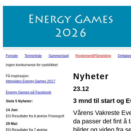
Forside
Terminliste
Sammenlagt
Reglement/Påmelding
Deltaker
ingen konkurranse for oyeblikket
Nyheter
Få inspirasjon:
Introvideo Energy Games 2017
23.12
Energy Games på Facebook
3 mnd til start og 
Siste 5 Nyheter:
14 Jun:
Vårens Vakreste Eve
EG Resultater fra 8.øvelse Friseegolf
da passer det fint å t
29 Mai:
bilder og video fra 
EG Resultater fra 7.øvelse