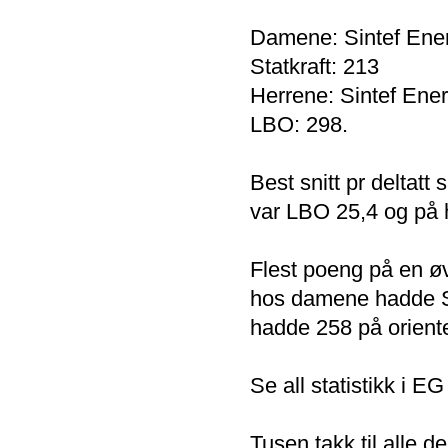
Damene: Sintef Ener
Statkraft: 213
Herrene: Sintef Ener
LBO: 298.
Best snitt pr delta
var LBO 25,4 og på h
Flest poeng på en øv
hos damene hadde Si
hadde 258 på oriente
Se all statistikk i E
Tusen takk til alle 