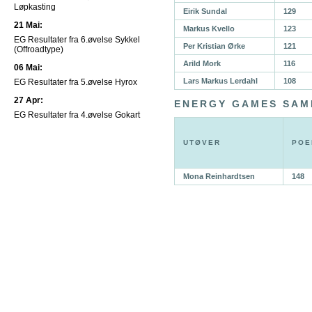
Løpkasting
Eirik Sundal
129
21 Mai:
Markus Kvello
123
EG Resultater fra 6.øvelse Sykkel
Per Kristian Ørke
121
(Offroadtype)
Arild Mork
116
06 Mai:
Lars Markus Lerdahl
108
EG Resultater fra 5.øvelse Hyrox
27 Apr:
ENERGY GAMES SA
EG Resultater fra 4.øvelse Gokart
UTØVER
POE
Mona Reinhardtsen
148