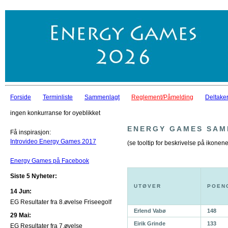
Forside
Terminliste
Sammenlagt
Reglement/Påmelding
Deltaker
ingen konkurranse for oyeblikket
ENERGY GAMES SAM
Få inspirasjon:
Introvideo Energy Games 2017
(se tooltip for beskrivelse på ikonene
Energy Games på Facebook
Siste 5 Nyheter:
UTØVER
POEN
14 Jun:
EG Resultater fra 8.øvelse Friseegolf
Erlend Vabø
148
29 Mai:
Eirik Grinde
133
EG Resultater fra 7.øvelse