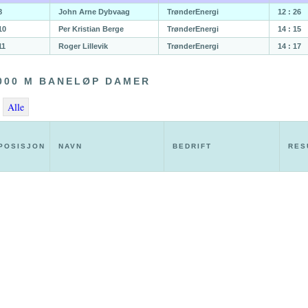
8
John Arne Dybvaag
TrønderEnergi
12 : 26
10
Per Kristian Berge
TrønderEnergi
14 : 15
11
Roger Lillevik
TrønderEnergi
14 : 17
000 M BANELØP DAMER
Alle
POSISJON
NAVN
BEDRIFT
RES