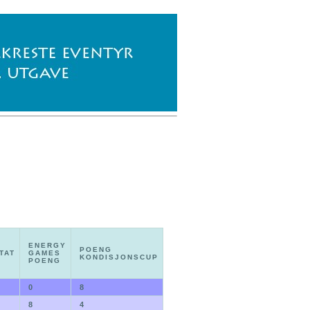
ENERGY
POENG
TAT
GAMES
KONDISJONSCUP
POENG
0
8
8
4