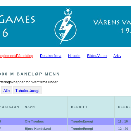
eglement/Påmelding
Deltakerfirma
Historie
Bilder/Video
Arkiv
000 M BANELØP MENN
rteringsknapper for hvert firma under
Alle
TrønderEnergi
POSISJON
NAVN
BEDRIFT
RESUL
3
Ole Tronhus
TrønderEnergi
11 : 10
7
Bjøru Handeland
TrønderEnergi
12 : 20