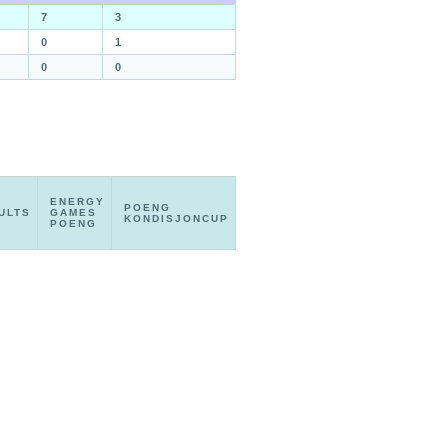
7
3
0
1
0
0
ENERGY
POENG
ULTS
GAMES
KONDISJONCUP
POENG