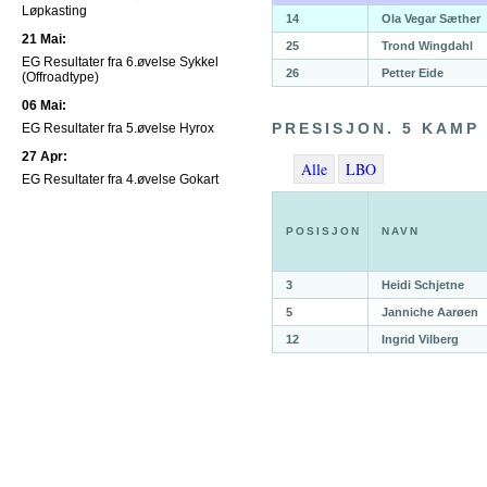
Løpkasting
14
Ola Vegar Sæther
21 Mai:
25
Trond Wingdahl
EG Resultater fra 6.øvelse Sykkel
26
Petter Eide
(Offroadtype)
06 Mai:
PRESISJON. 5 KAMP
EG Resultater fra 5.øvelse Hyrox
27 Apr:
Alle
LBO
EG Resultater fra 4.øvelse Gokart
POSISJON
NAVN
3
Heidi Schjetne
5
Janniche Aarøen
12
Ingrid Vilberg