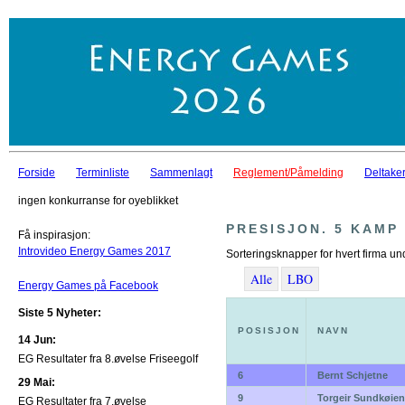
Forside
Terminliste
Sammenlagt
Reglement/Påmelding
Deltaker
ingen konkurranse for oyeblikket
PRESISJON. 5 KAMP
Få inspirasjon:
Introvideo Energy Games 2017
Sorteringsknapper for hvert firma un
Alle
LBO
Energy Games på Facebook
Siste 5 Nyheter:
POSISJON
NAVN
14 Jun:
EG Resultater fra 8.øvelse Friseegolf
6
Bernt Schjetne
29 Mai:
9
Torgeir Sundkøien
EG Resultater fra 7.øvelse