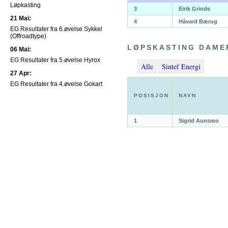
Løpkasting
3
Eirik Grinde
21 Mai:
4
Håvard Bærug
EG Resultater fra 6.øvelse Sykkel
(Offroadtype)
LØPSKASTING DAME
06 Mai:
EG Resultater fra 5.øvelse Hyrox
Alle
Sintef Energi
27 Apr:
EG Resultater fra 4.øvelse Gokart
POSISJON
NAVN
1
Sigrid Aunsmo