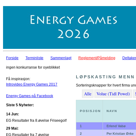
Forside
Terminliste
Sammenlagt
Reglement/Påmelding
Deltaker
ingen konkurranse for oyeblikket
LØPSKASTING MENN
Få inspirasjon:
Introvideo Energy Games 2017
Sorteringsknapper for hvert firma un
Alle
Volue (Tidl Powel)
Energy Games på Facebook
Siste 5 Nyheter:
POSISJON
NAVN
14 Jun:
EG Resultater fra 8.øvelse Friseegolf
1
Erlend Vabø
29 Mai:
2
Per Kristian Ørke
EG Resultater fra 7.øvelse