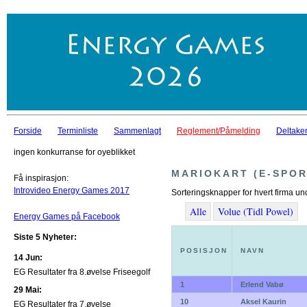
Forside
Terminliste
Sammenlagt
Reglement/Påmelding
Deltaker
ingen konkurranse for oyeblikket
MARIOKART (E-SPOR
Få inspirasjon:
Introvideo Energy Games 2017
Sorteringsknapper for hvert firma un
Alle
Volue (Tidl Powel)
Energy Games på Facebook
Siste 5 Nyheter:
POSISJON
NAVN
14 Jun:
EG Resultater fra 8.øvelse Friseegolf
1
Erlend Vabø
29 Mai:
10
Aksel Kaurin
EG Resultater fra 7.øvelse