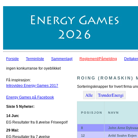
Forside
Terminliste
Sammenlagt
Reglement/Påmelding
Deltaker
ingen konkurranse for oyeblikket
ROING (ROMASKIN) 
Få inspirasjon:
Introvideo Energy Games 2017
Sorteringsknapper for hvert firma un
Alle
TrønderEnergi
Energy Games på Facebook
Siste 5 Nyheter:
POSISJON
NAVN
14 Jun:
EG Resultater fra 8.øvelse Friseegolf
8
John Arne Dybva
29 Mai:
12
Arild Svahn Evjen
EG Resultater fra 7.øvelse