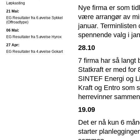
Løpkasting
Nye firma er som tidl
21 Mai:
være arrangør av mi
EG Resultater fra 6.øvelse Sykkel
(Offroadtype)
januar. Terminlisten o
06 Mai:
spennende valg i jan
EG Resultater fra 5.øvelse Hyrox
27 Apr:
28.10
EG Resultater fra 4.øvelse Gokart
7 firma har så langt 
Statkraft er med for 
SINTEF Energi og Li
Kraft og Entro som st
herrevinner sammenla
19.09
Det er nå kun 6 måne
starter planleggingen