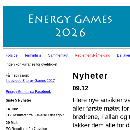
Forside
Terminliste
Sammenlagt
Reglement/Påmelding
Deltaker
ingen konkurranse for oyeblikket
Nyheter
Få inspirasjon:
Introvideo Energy Games 2017
09.12
Energy Games på Facebook
Flere nye ansikter v
Siste 5 Nyheter:
aller første møtet f
14 Jun:
EG Resultater fra 8.øvelse Friseegolf
brødrene, Fallan og M
29 Mai:
takker dem alle for d
EG Resultater fra 7.øvelse