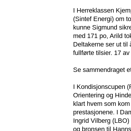
I Herreklassen Kjem
(Sintef Energi) om t
kunne Sigmund sikre 
med 171 po, Arild t
Deltakerne ser ut ti
fullførte tilsier. 17 a
Se sammendraget ett
I Kondisjonscupen (
Orientering og Hinder
klart hvem som kom ti
prestasjonene. I Dam
Ingrid Vilberg (LBO)
og bronsen til Ha