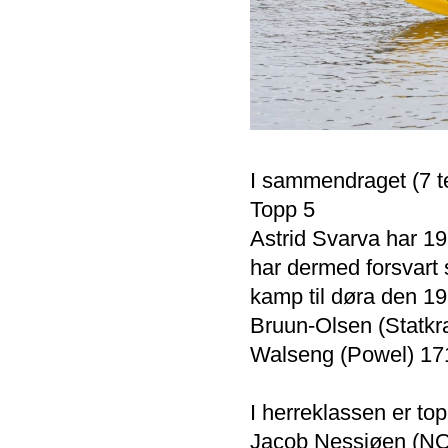
I sammendraget (7 te
Topp 5
Astrid Svarva har 19
har dermed forsvart 
kamp til døra den 19
Bruun-Olsen (Statkr
Walseng (Powel) 17
I herreklassen er to
Jacob Nessjøen (NO