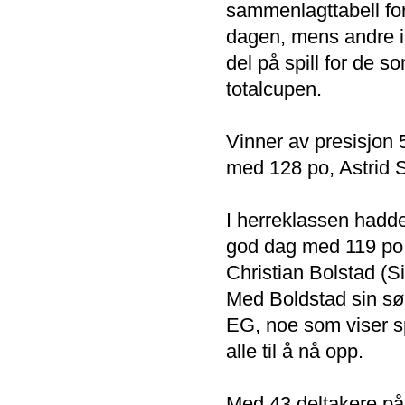
sammenlagttabell for 
dagen, mens andre ikk
del på spill for de 
totalcupen.
Vinner av presisjon 
med 128 po, Astrid 
I herreklassen hadd
god dag med 119 po,
Christian Bolstad (S
Med Boldstad sin sølv
EG, noe som viser sp
alle til å nå opp.
Med 43 deltakere på 