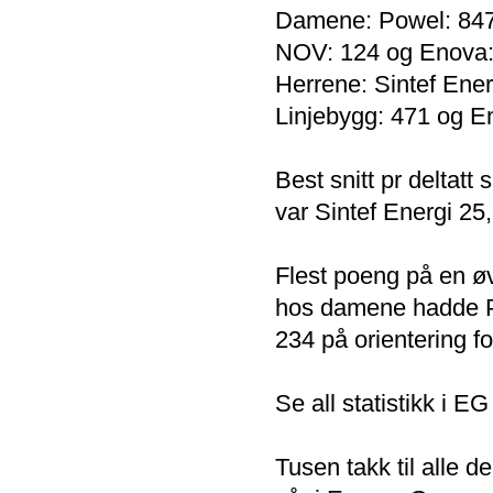
Damene: Powel: 847, 
NOV: 124 og Enova:
Herrene: Sintef Ener
Linjebygg: 471 og E
Best snitt pr delta
var Sintef Energi 25
Flest poeng på en ø
hos damene hadde P
234 på orientering fo
Se all statistikk i E
Tusen takk til alle 