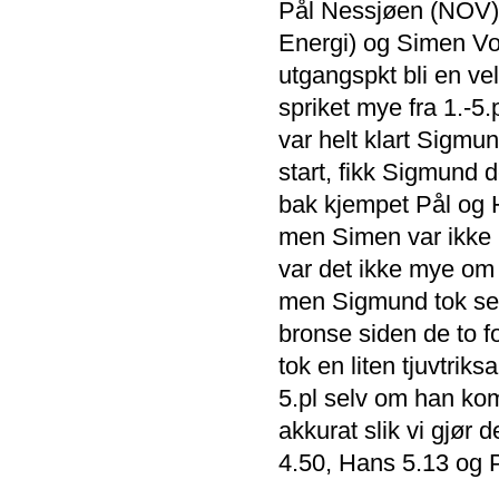
Pål Nessjøen (NOV), 
Energi) og Simen Vog
utgangspkt bli en ve
spriket mye fra 1.-5
var helt klart Sigmun
start, fikk Sigmund d
bak kjempet Pål og H
men Simen var ikke l
var det ikke mye om
men Sigmund tok seie
bronse siden de to f
tok en liten tjuvtrik
5.pl selv om han kom
akkurat slik vi gjør 
4.50, Hans 5.13 og P