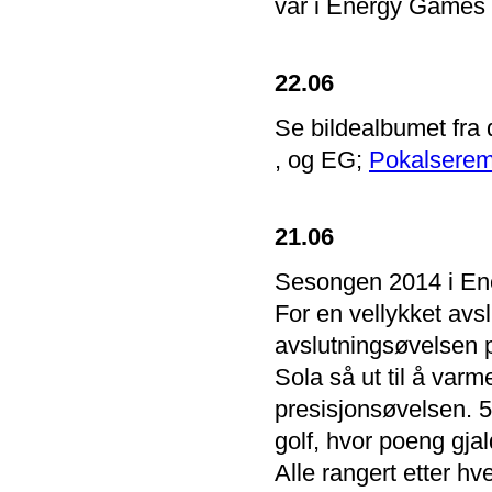
vår i Energy Games 2
22.06
Se bildealbumet fra 
, og EG;
Pokalserem
21.06
Sesongen 2014 i En
For en vellykket avs
avslutningsøvelsen p
Sola så ut til å var
presisjonsøvelsen. 5
golf, hvor poeng gjal
Alle rangert etter hv