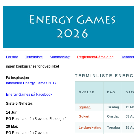
Forside
Terminliste
Sammenlagt
Reglement/Påmelding
Deltaker
ingen konkurranse for oyeblikket
TERMINLISTE ENER
Få inspirasjon:
Introvideo Energy Games 2017
ØVELSE
DAG
DAT
Energy Games på Facebook
Siste 5 Nyheter:
Squash
Tirsdag
19 M
14 Jun:
Gokart
Onsdag
03 A
EG Resultater fra 8.øvelse Friseegolf
29 Mai:
Lerdueskyting
Torsdag
18 A
EG Resultater fra 7.øvelse