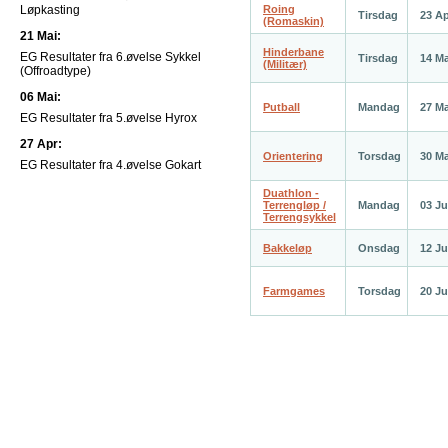
Løpkasting
Roing
Tirsdag
23 A
(Romaskin)
21 Mai:
Hinderbane
EG Resultater fra 6.øvelse Sykkel
Tirsdag
14 Ma
(Militær)
(Offroadtype)
06 Mai:
Putball
Mandag
27 Ma
EG Resultater fra 5.øvelse Hyrox
27 Apr:
Orientering
Torsdag
30 Ma
EG Resultater fra 4.øvelse Gokart
Duathlon -
Terrengløp /
Mandag
03 J
Terrengsykkel
Bakkeløp
Onsdag
12 J
Farmgames
Torsdag
20 J