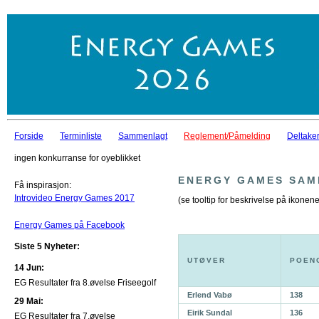
Forside
Terminliste
Sammenlagt
Reglement/Påmelding
Deltaker
ingen konkurranse for oyeblikket
ENERGY GAMES SAM
Få inspirasjon:
Introvideo Energy Games 2017
(se tooltip for beskrivelse på ikonene
Energy Games på Facebook
Siste 5 Nyheter:
UTØVER
POEN
14 Jun:
EG Resultater fra 8.øvelse Friseegolf
Erlend Vabø
138
29 Mai:
Eirik Sundal
136
EG Resultater fra 7.øvelse