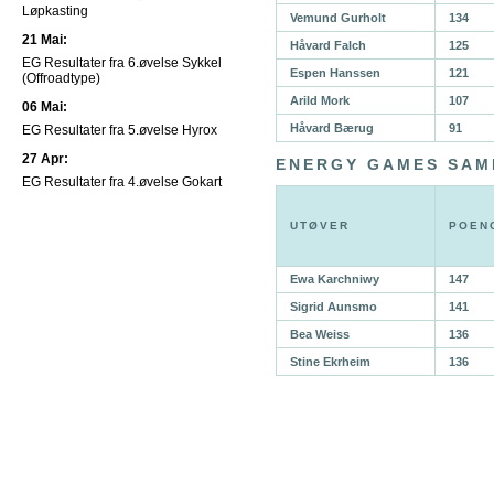
Løpkasting
Vemund Gurholt
134
21 Mai:
Håvard Falch
125
EG Resultater fra 6.øvelse Sykkel
Espen Hanssen
121
(Offroadtype)
Arild Mork
107
06 Mai:
Håvard Bærug
91
EG Resultater fra 5.øvelse Hyrox
27 Apr:
ENERGY GAMES SA
EG Resultater fra 4.øvelse Gokart
UTØVER
POEN
Ewa Karchniwy
147
Sigrid Aunsmo
141
Bea Weiss
136
Stine Ekrheim
136