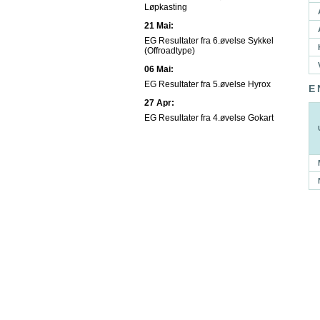
Løpkasting
21 Mai:
EG Resultater fra 6.øvelse Sykkel
(Offroadtype)
06 Mai:
EG Resultater fra 5.øvelse Hyrox
E
27 Apr:
EG Resultater fra 4.øvelse Gokart