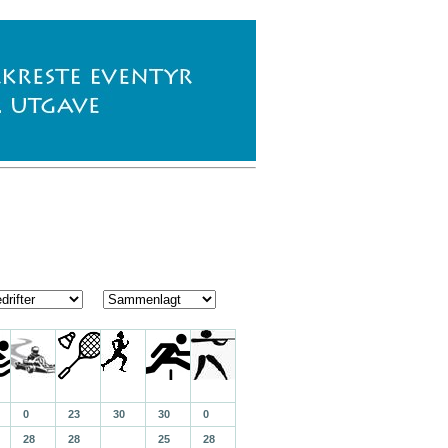
0
23
30
30
0
28
28
25
28