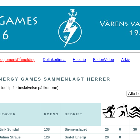
eglement/Påmelding
Deltakerfirma
Historie
Bilder/Video
Arkiv
NERGY GAMES SAMMENLAGT HERRER
 tooltip for beskrivelse på ikonene)
UTØVER
POENG
BEDRIFT
Eirik Sundal
138
Siemenslaget
25
0
30
Julian Straus
129
Sintef Energi
20
0