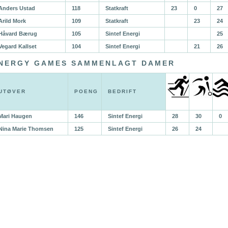
Anders Ustad
118
Statkraft
23
0
27
Arild Mork
109
Statkraft
23
24
Håvard Bærug
105
Sintef Energi
25
Vegard Kallset
104
Sintef Energi
21
26
NERGY GAMES SAMMENLAGT DAMER
UTØVER
POENG
BEDRIFT
Mari Haugen
146
Sintef Energi
28
30
0
Nina Marie Thomsen
125
Sintef Energi
26
24