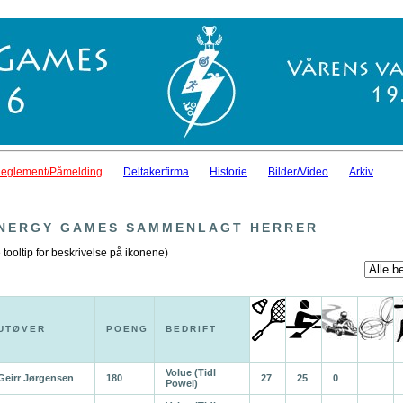
eglement/Påmelding
Deltakerfirma
Historie
Bilder/Video
Arkiv
NERGY GAMES SAMMENLAGT HERRER
 tooltip for beskrivelse på ikonene)
UTØVER
POENG
BEDRIFT
Volue (Tidl
Geirr Jørgensen
180
27
25
0
Powel)