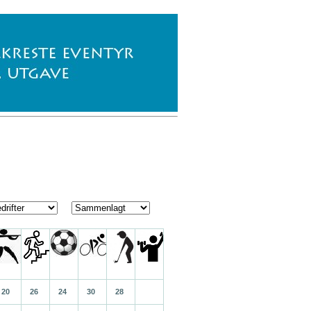
20
26
24
30
28