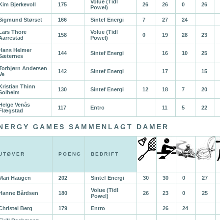
Volue (Tidl
Kim Bjerkevoll
175
26
26
0
26
Powel)
Sigmund Størset
166
Sintef Energi
7
27
24
Lars Thore
Volue (Tidl
158
0
19
28
23
Aarrestad
Powel)
Hans Helmer
144
Sintef Energi
16
10
25
Sæternes
Torbjørn Andersen
142
Sintef Energi
17
15
Ve
Kristian Thinn
130
Sintef Energi
12
18
7
20
Solheim
Helge Venås
117
Entro
11
5
22
Flægstad
NERGY GAMES SAMMENLAGT DAMER
UTØVER
POENG
BEDRIFT
Mari Haugen
202
Sintef Energi
30
30
0
27
Volue (Tidl
Hanne Bårdsen
180
26
23
0
25
Powel)
Christel Berg
179
Entro
26
24