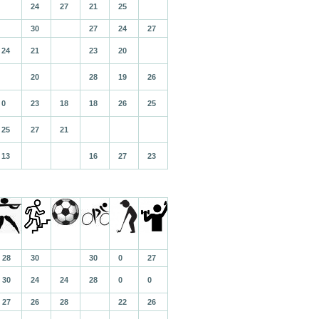
24
27
21
25
30
27
24
27
24
21
23
20
20
28
19
26
0
23
18
18
26
25
25
27
21
13
16
27
23
28
30
30
0
27
30
24
24
28
0
0
27
26
28
22
26