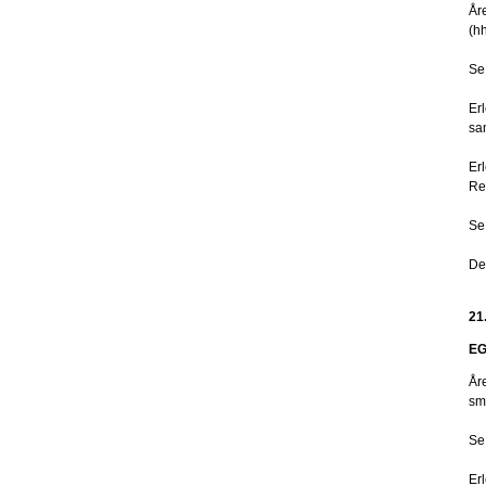
År
(h
Se
Er
sam
Er
Re
Se 
De
21
EG
År
sm
Se
Er