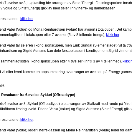
ets 7.øvelse av 8, Løpkasting ble arrangert av Sintef Energi i Festningsparken tor
hv Volue og Sintef Energi) gikk av med seier i hhv herre- og dameklassen.
 resultatene,
klikk her
.
lend Vabø (Volue) og Mona Reinhardtsen (volue) har avgjort i totalcupen. Det kam
menlagtlisten i totalcupen etter 7 øvelser (5 av 8 tellende trengs),
klikk her
.
lend Vabø tar seieren i kondisjonscupen, men Eirik Sundal (Siemenslaget) vil ta trø
inhardtsen og Sigrid Aunsmo kan dele førsteplassen i kondisjon om Sigrid vinner sist
sammenlagtlisten i kondisjonscupen etter 4 øvelser (inntil 3 av 4 teller med),
klikk 
t vil etter hvert komme en oppsummering av arrangør av øvelsen på Energy games
.05
 Resultater fra 6.øvelse Sykkel (Offroadtype)
ets 6.øvelse av 8, Sykkel (Offroadtype) ble arrangert av Statkraft med runde på Ytre
åbåthavn tirsdag kveld. Erlend Vabø (Volue) og Sigrid Aunsmo (Sintef Energi) gikk
 resultatene,
klikk her
.
lend Vabø (Volue) leder i herreklassen og Mona Reinhardtsen (Volue) leder for dam