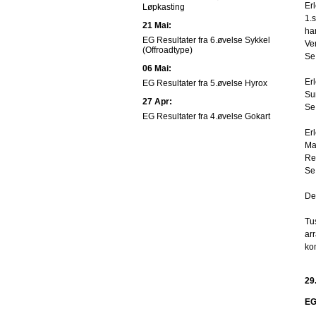
Er
Løpkasting
1.
21 Mai:
ha
EG Resultater fra 6.øvelse Sykkel
Ve
(Offroadtype)
Se 
06 Mai:
Er
EG Resultater fra 5.øvelse Hyrox
Su
27 Apr:
Se 
EG Resultater fra 4.øvelse Gokart
Er
Ma
Re
Se 
De
Tus
arr
ko
29
EG