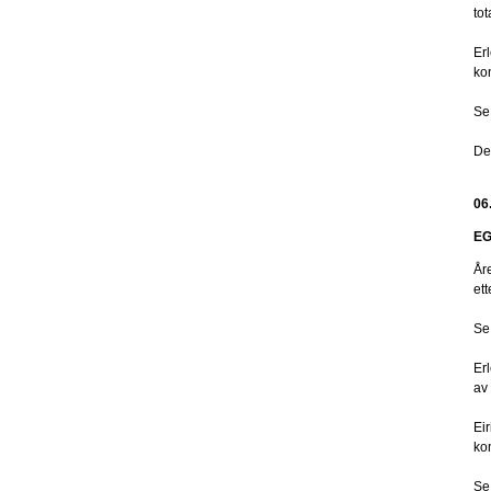
tot
Er
ko
Se 
De
06
EG
År
et
Se
Er
av 
Ei
ko
Se 