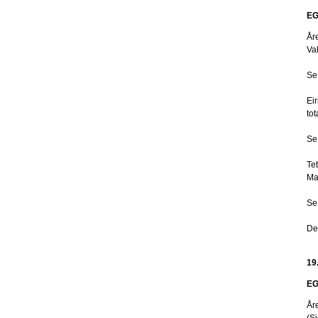
EG
År
Va
Se
Ei
to
Se
Te
Ma
Se 
De
19
EG
År
(S