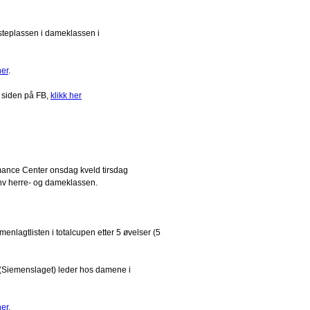
steplassen i dameklassen i
her
.
 siden på FB,
klikk her
mance Center onsdag kveld tirsdag
hv herre- og dameklassen.
lagtlisten i totalcupen etter 5 øvelser (5
(Siemenslaget) leder hos damene i
her
.