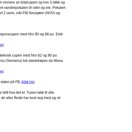
vinnere av totalcupen og hvv 3.stikk og
det vandrepokalen til odel og eie. Pokalen
t 2 seire, inkl Pål Nessjøen (NOV) og
disjonscupen med hhv 90 og 88 po. Eirik
her
.
 teknisk cupen med hhv 82 og 90 po.
Weiss (Siemens) tok dametrøyen da Mona
her
.
 siden på FB,
klikk her
blitt hva det er. Tusen takk til alle
de aller fleste har kost seg med og vil