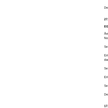
De
27
EG
År
No
Se
Er
da
Se
Er
Se 
De
17