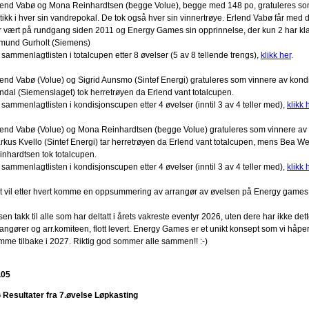
lend Vabø og Mona Reinhardtsen (begge Volue), begge med 148 po, gratuleres som 
stikk i hver sin vandrepokal. De tok også hver sin vinnertrøye. Erlend Vabø får med 
r vært på rundgang siden 2011 og Energy Games sin opprinnelse, der kun 2 har klar
mund Gurholt (Siemens)
sammenlagtlisten i totalcupen etter 8 øvelser (5 av 8 tellende trengs),
klikk her
.
lend Vabø (Volue) og Sigrid Aunsmo (Sintef Energi) gratuleres som vinnere av kon
ndal (Siemenslaget) tok herretrøyen da Erlend vant totalcupen.
sammenlagtlisten i kondisjonscupen etter 4 øvelser (inntil 3 av 4 teller med),
klikk 
lend Vabø (Volue) og Mona Reinhardtsen (begge Volue) gratuleres som vinnere av
rkus Kvello (Sintef Energi) tar herretrøyen da Erlend vant totalcupen, mens Bea 
inhardtsen tok totalcupen.
sammenlagtlisten i kondisjonscupen etter 4 øvelser (inntil 3 av 4 teller med),
klikk 
t vil etter hvert komme en oppsummering av arrangør av øvelsen på Energy games
en takk til alle som har deltatt i årets vakreste eventyr 2026, uten dere har ikke dette 
angører og arr.komiteen, flott levert. Energy Games er et unikt konsept som vi håper 
mme tilbake i 2027. Riktig god sommer alle sammen!! :-)
.05
 Resultater fra 7.øvelse Løpkasting