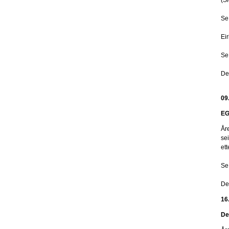
Se
Ei
Se
De
09
EG
År
se
et
Se
De
16
De