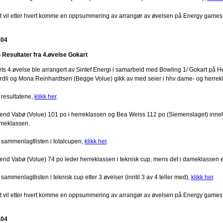
t vil etter hvert komme en oppsummering av arrangør av øvelsen på Energy games
.04
 Resultater fra 4.øvelse Gokart
ets 4.øvelse ble arrangert av Sintef Energi i samarbeid med Bowling 1/ Gokart på
rdli og Mona Reinhardtsen (Begge Volue) gikk av med seier i hhv dame- og herrek
 resultatene,
klikk her
.
lend Vabø (Volue) 101 po i herreklassen og Bea Weiss 112 po (Siemenslaget) inneh
meklassen.
 sammenlagtlisten i totalcupen,
klikk her
.
lend Vabø (Volue) 74 po leder herreklassen i teknisk cup, mens det i dameklassen
sammenlagtlisten i teknisk cup etter 3 øvelser (inntil 3 av 4 teller med),
klikk her
.
t vil etter hvert komme en oppsummering av arrangør av øvelsen på Energy games
.04