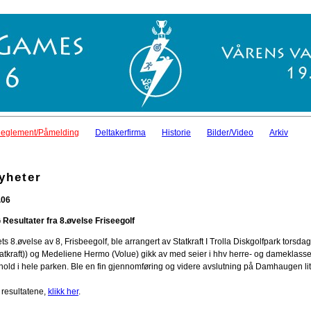
eglement/Påmelding
Deltakerfirma
Historie
Bilder/Video
Arkiv
yheter
.06
 Resultater fra 8.øvelse Friseegolf
ts 8.øvelse av 8, Frisbeegolf, ble arrangert av Statkraft I Trolla Diskgolfpark torsd
atkraft)) og Medeliene Hermo (Volue) gikk av med seier i hhv herre- og dameklassen. 
rhold i hele parken. Ble en fin gjennomføring og videre avslutning på Damhaugen lit
 resultatene,
klikk her
.