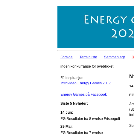
Forside
Terminliste
Sammenlagt
R
ingen konkurranse for oyeblikket
N
Få inspirasjon:
Introvideo Energy Games 2017
14
Energy Games på Facebook
EG
Siste 5 Nyheter:
Åre
(St
14 Jun:
fo
EG Resultater fra 8.øvelse Friseegolf
Se
29 Mai:
EG Resultater fra 7.øvelse