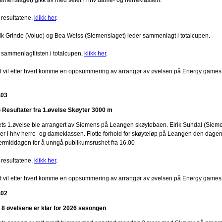
 resultatene,
klikk her
.
rik Grinde (Volue) og Bea Weiss (Siemenslaget) leder sammenlagt i totalcupen.
 sammenlagtlisten i totalcupen,
klikk her
.
t vil etter hvert komme en oppsummering av arrangør av øvelsen på Energy games
.03
 Resultater fra 1.øvelse Skøyter 3000 m
ets 1.øvelse ble arrangert av Siemens på Leangen skøytebaen. Eirik Sundal (Sie
ier i hhv herre- og dameklassen. Flotte forhold for skøyteløp på Leangen den dagen 
termiddagen for å unngå publikumsrushet fra 16.00
 resultatene,
klikk her
.
t vil etter hvert komme en oppsummering av arrangør av øvelsen på Energy games
.02
 8 øvelsene er klar for 2026 sesongen