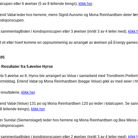
alcupen etter 6 øvelser (5 av 8 tellende trengs),
klikk her
.
lend Vabø leder hos herrene, mens Sigrid Aunsmo og Mona Reinhardtsen deler før
ndisjonscupen.
sammenlagtlisten i kondisjonscupen etter 3 øvelser (inntil 3 av 4 teller med),
klikk 
t vil etter hvert komme en oppsummering av arrangør av øvelsen på Energy games
.05
 Resultater fra 5.øvelse Hyrox
ets 5.øvelse av 8, Hyrox ble arrangert av Volue i samarbeid med Trondheim Prefor
termiddag. Erlend Vabø og Mona Reinhardtsen (begge Volue) gikk av med seier i h
 resultatene,
klikk her
.
lend Vabø (Volue) 131 po og Mona Reinhardtsen 120 po leder i totalcupen. Se sammen
8 tellende trengs),
klikk her
.
rin Sundal (Siemenslaget) leder hos herrene og Mona Reinhardtsen og Bea Weiss 
ndisjonscupen.
sammenlagtlisten i kondisjonscupen etter 2 øvelser (inntil 3 av 4 teller med),
klikk 