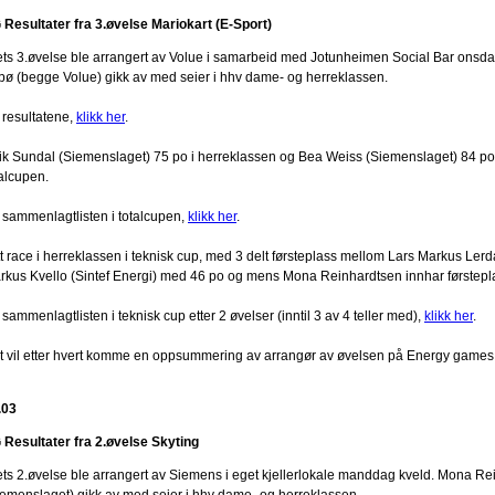
 Resultater fra 3.øvelse Mariokart (E-Sport)
ets 3.øvelse ble arrangert av Volue i samarbeid med Jotunheimen Social Bar onsd
bø (begge Volue) gikk av med seier i hhv dame- og herreklassen.
 resultatene,
klikk her
.
rik Sundal (Siemenslaget) 75 po i herreklassen og Bea Weiss (Siemenslaget) 84 p
talcupen.
 sammenlagtlisten i totalcupen,
klikk her
.
tt race i herreklassen i teknisk cup, med 3 delt førsteplass mellom Lars Markus Ler
rkus Kvello (Sintef Energi) med 46 po og mens Mona Reinhardtsen innhar førstep
sammenlagtlisten i teknisk cup etter 2 øvelser (inntil 3 av 4 teller med),
klikk her
.
t vil etter hvert komme en oppsummering av arrangør av øvelsen på Energy games
.03
 Resultater fra 2.øvelse Skyting
ets 2.øvelse ble arrangert av Siemens i eget kjellerlokale manddag kveld. Mona R
iemenslaget) gikk av med seier i hhv dame- og herreklassen.