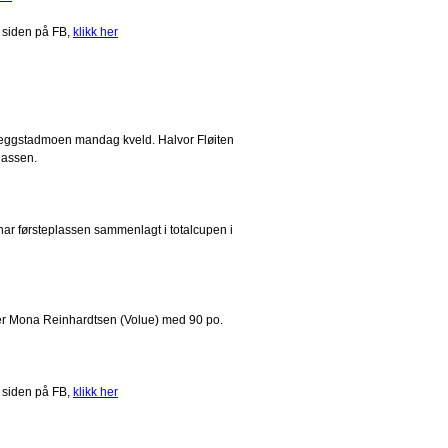
 siden på FB,
klikk her
 Heggstadmoen mandag kveld. Halvor Fløiten
lassen.
ar førsteplassen sammenlagt i totalcupen i
 er Mona Reinhardtsen (Volue) med 90 po.
 siden på FB,
klikk her