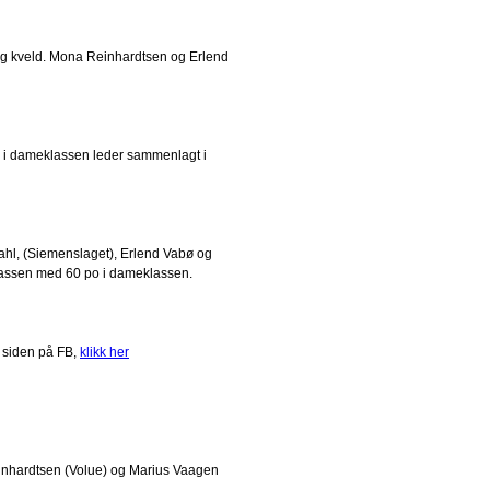
ag kveld. Mona Reinhardtsen og Erlend
o i dameklassen leder sammenlagt i
dahl, (Siemenslaget), Erlend Vabø og
lassen med 60 po i dameklassen.
 siden på FB,
klikk her
einhardtsen (Volue) og Marius Vaagen