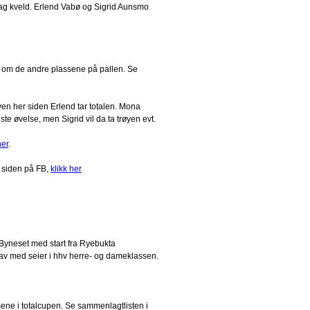
sdag kveld. Erlend Vabø og Sigrid Aunsmo
p om de andre plassene på pallen. Se
yen her siden Erlend tar totalen. Mona
e øvelse, men Sigrid vil da ta trøyen evt.
her
.
 siden på FB,
klikk her
 Byneset med start fra Ryebukta
 av med seier i hhv herre- og dameklassen.
ene i totalcupen. Se sammenlagtlisten i