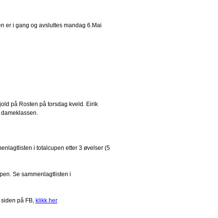
en er i gang og avsluttes mandag 6.Mai
jold på Rosten på torsdag kveld. Eirik
g dameklassen.
nlagtlisten i totalcupen etter 3 øvelser (5
upen. Se sammenlagtlisten i
 siden på FB,
klikk her