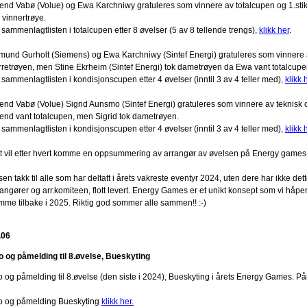
lend Vabø (Volue) og Ewa Karchniwy gratuleres som vinnere av totalcupen og 1.stik
 vinnertrøye.
sammenlagtlisten i totalcupen etter 8 øvelser (5 av 8 tellende trengs),
klikk her
.
mund Gurholt (Siemens) og Ewa Karchniwy (Sintef Energi) gratuleres som vinnere
rretrøyen, men Stine Ekrheim (Sintef Energi) tok dametrøyen da Ewa vant totalcupe
sammenlagtlisten i kondisjonscupen etter 4 øvelser (inntil 3 av 4 teller med),
klikk 
lend Vabø (Volue) Sigrid Aunsmo (Sintef Energi) gratuleres som vinnere av teknisk 
lend vant totalcupen, men Sigrid tok dametrøyen.
sammenlagtlisten i kondisjonscupen etter 4 øvelser (inntil 3 av 4 teller med),
klikk 
t vil etter hvert komme en oppsummering av arrangør av øvelsen på Energy games
en takk til alle som har deltatt i årets vakreste eventyr 2024, uten dere har ikke dette 
angører og arr.komiteen, flott levert. Energy Games er et unikt konsept som vi håper 
mme tilbake i 2025. Riktig god sommer alle sammen!! :-)
.06
fo og påmelding til 8.øvelse, Bueskyting
fo og påmelding til 8.øvelse (den siste i 2024), Bueskyting i årets Energy Games. P
fo og påmelding Bueskyting
klikk her.