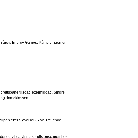
er, i årets Energy Games. Påmeldingen er i
drettsbane tirsdag ettermiddag. Sindre
- og dameklassen.
upen etter 5 øvelser (5 av 8 tellende
eder og vil da vinne kondisjonscupen hos