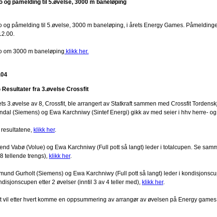
fo og påmelding til 5.øvelse, 3000 m baneløping
fo og påmelding til 5.øvelse, 3000 m baneløping, i årets Energy Games. Påmelding
12.00.
fo om 3000 m baneløping
klikk her.
.04
 Resultater fra 3.øvelse Crossfit
ets 3.øvelse av 8, Crossfit, ble arrangert av Statkraft sammen med Crossfit Tordensk
ndal (Siemens) og Ewa Karchniwy (Sintef Energi) gikk av med seier i hhv herre- o
 resultatene,
klikk her
.
lend Vabø (Volue) og Ewa Karchniwy (Full pott så langt) leder i totalcupen. Se samme
8 tellende trengs),
klikk her
.
mund Gurholt (Siemens) og Ewa Karchniwy (Full pott så langt) leder i kondisjonsc
disjonscupen etter 2 øvelser (inntil 3 av 4 teller med),
klikk her
.
t vil etter hvert komme en oppsummering av arrangør av øvelsen på Energy games