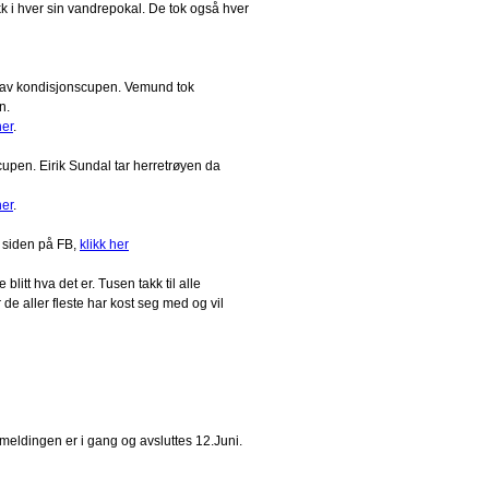
k i hver sin vandrepokal. De tok også hver
 av kondisjonscupen. Vemund tok
n.
her
.
cupen. Eirik Sundal tar herretrøyen da
her
.
 siden på FB,
klikk her
blitt hva det er. Tusen takk til alle
de aller fleste har kost seg med og vil
åmeldingen er i gang og avsluttes 12.Juni.