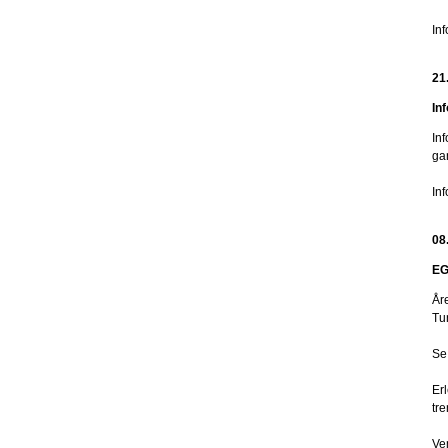
In
21
In
Inf
ga
In
08
EG
År
Tu
Se
Er
tr
Ve