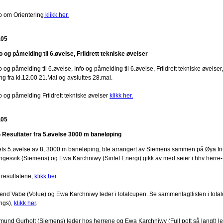
fo om Orientering
klikk her.
.05
fo og påmelding til 6.øvelse, Friidrett tekniske øvelser
o og påmelding til 6.øvelse, Info og påmelding til 6.øvelse, Friidrett tekniske øvels
ng fra kl.12.00 21.Mai og avsluttes 28.mai.
fo og påmelding Friidrett tekniske øvelser
klikk her.
.05
 Resultater fra 5.øvelse 3000 m baneløping
ets 5.øvelse av 8, 3000 m baneløping, ble arrangert av Siemens sammen på Øya frii
ngesvik (Siemens) og Ewa Karchniwy (Sintef Energi) gikk av med seier i hhv herre
 resultatene,
klikk her
.
lend Vabø (Volue) og Ewa Karchniwy leder i totalcupen. Se sammenlagtlisten i totalc
engs),
klikk her
.
mund Gurholt (Siemens) leder hos herrene og Ewa Karchniwy (Full pott så langt) l