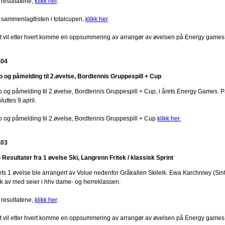
 resultatene,
klikk her
.
 sammenlagtlisten i totalcupen,
klikk her
.
t vil etter hvert komme en oppsummering av arrangør av øvelsen på Energy games
.04
fo og påmelding til 2.øvelse, Bordtennis Gruppespill + Cup
fo og påmelding til 2.øvelse, Bordtennis Gruppespill + Cup, i årets Energy Games. P
luttes 9.april.
fo og påmelding til 2.øvelse, Bordtennis Gruppespill + Cup
klikk her.
.03
 Resultater fra 1 øvelse Ski, Langrenn Fritek / klassisk Sprint
ets 1 øvelse ble arrangert av Volue nedenfor Gråkallen Skileik. Ewa Karchniwy (Si
kk av med seier i hhv dame- og herreklassen.
 resultatene,
klikk her
.
t vil etter hvert komme en oppsummering av arrangør av øvelsen på Energy games