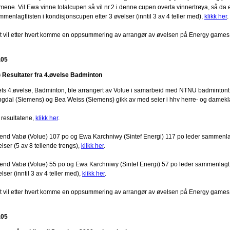
mene. Vil Ewa vinne totalcupen så vil nr.2 i denne cupen overta vinnertrøya, så da
menlagtlisten i kondisjonscupen etter 3 øvelser (inntil 3 av 4 teller med),
klikk her
.
t vil etter hvert komme en oppsummering av arrangør av øvelsen på Energy games
.05
 Resultater fra 4.øvelse Badminton
ets 4.øvelse, Badminton, ble arrangert av Volue i samarbeid med NTNU badminton
ngdal (Siemens) og Bea Weiss (Siemens) gikk av med seier i hhv herre- og damekl
 resultatene,
klikk her
.
lend Vabø (Volue) 107 po og Ewa Karchniwy (Sintef Energi) 117 po leder sammenlag
lser (5 av 8 tellende trengs),
klikk her
.
lend Vabø (Volue) 55 po og Ewa Karchniwy (Sintef Energi) 57 po leder sammenlagt. 
lser (inntil 3 av 4 teller med),
klikk her
.
t vil etter hvert komme en oppsummering av arrangør av øvelsen på Energy games
.05