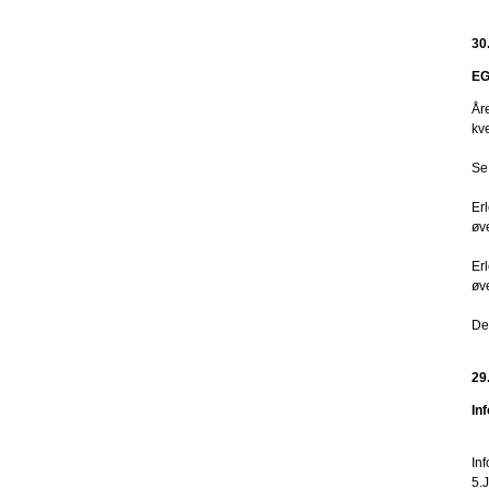
30
EG
År
kv
Se
Er
øve
Er
øve
De
29
In
In
5.J