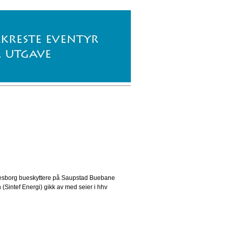
erresborg bueskyttere på Saupstad Buebane
(Sintef Energi) gikk av med seier i hhv