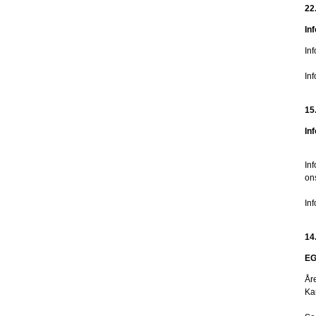
22
In
In
In
15
In
Inf
on
In
14
EG
År
Ka