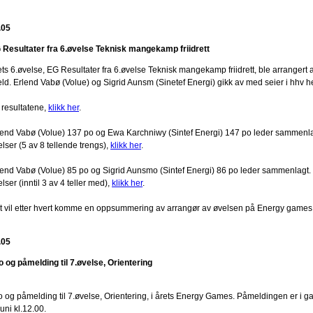
.05
 Resultater fra 6.øvelse Teknisk mangekamp friidrett
ets 6.øvelse, EG Resultater fra 6.øvelse Teknisk mangekamp friidrett, ble arranger
eld. Erlend Vabø (Volue) og Sigrid Aunsm (Sinetef Energi) gikk av med seier i hhv 
 resultatene,
klikk her
.
lend Vabø (Volue) 137 po og Ewa Karchniwy (Sintef Energi) 147 po leder sammenlag
lser (5 av 8 tellende trengs),
klikk her
.
lend Vabø (Volue) 85 po og Sigrid Aunsmo (Sintef Energi) 86 po leder sammenlagt. 
lser (inntil 3 av 4 teller med),
klikk her
.
t vil etter hvert komme en oppsummering av arrangør av øvelsen på Energy games
.05
fo og påmelding til 7.øvelse, Orientering
fo og påmelding til 7.øvelse, Orientering, i årets Energy Games. Påmeldingen er i ga
uni kl.12.00.