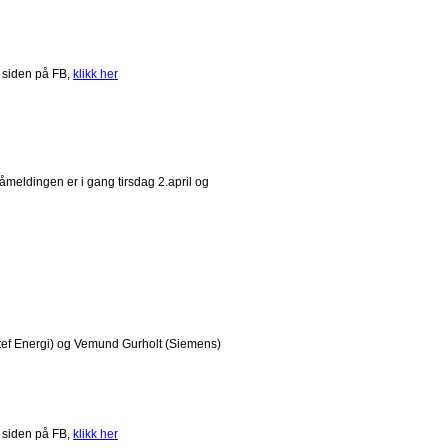
 siden på FB,
klikk her
åmeldingen er i gang tirsdag 2.april og
ntef Energi) og Vemund Gurholt (Siemens)
 siden på FB,
klikk her