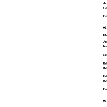
da
sam
De
03
EG
År
Ri
Se
Er
øve
Er
øve
De
03