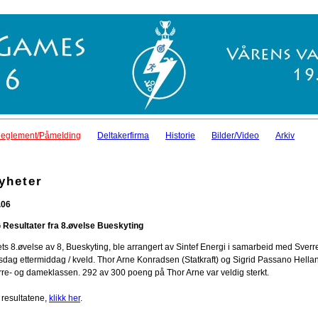
eglement/Påmelding
Deltakerfirma
Historie
Bilder/Video
Arkiv
yheter
.06
 Resultater fra 8.øvelse Bueskyting
ets 8.øvelse av 8, Bueskyting, ble arrangert av Sintef Energi i samarbeid med Sv
rsdag ettermiddag / kveld. Thor Arne Konradsen (Statkraft) og Sigrid Passano Hellan 
rre- og dameklassen. 292 av 300 poeng på Thor Arne var veldig sterkt.
 resultatene,
klikk her
.