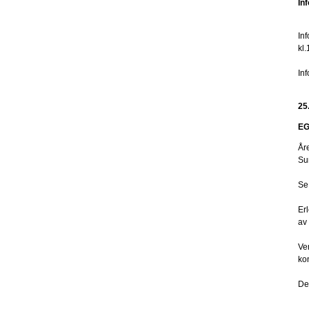
In
In
kl.
In
25
EG
År
Su
Se
Er
av 
Ve
kon
De