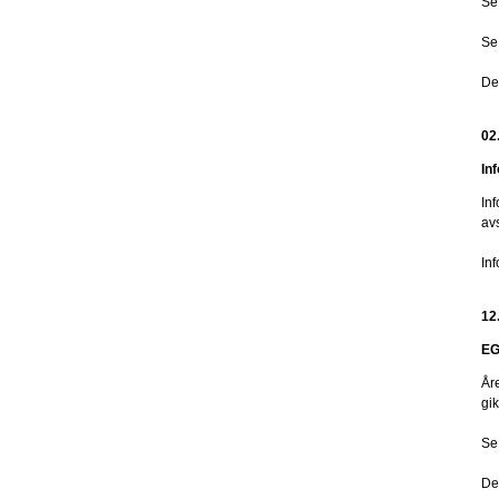
Se
Se
De
02
In
In
avs
In
12
EG
År
gi
Se
De