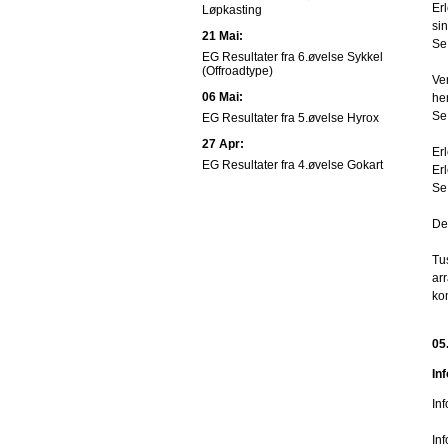
Er
Løpkasting
sin
21 Mai:
Se 
EG Resultater fra 6.øvelse Sykkel
(Offroadtype)
Ve
06 Mai:
he
Se 
EG Resultater fra 5.øvelse Hyrox
27 Apr:
Er
EG Resultater fra 4.øvelse Gokart
Er
Se 
De
Tus
arr
ko
05
In
In
In