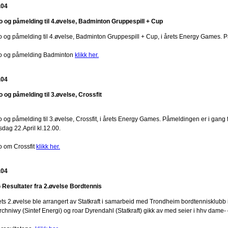
.04
fo og påmelding til 4.øvelse, Badminton Gruppespill + Cup
fo og påmelding til 4.øvelse, Badminton Gruppespill + Cup, i årets Energy Games. P
fo og påmelding Badminton
klikk her.
.04
fo og påmelding til 3.øvelse, Crossfit
o og påmelding til 3.øvelse, Crossfit, i årets Energy Games. Påmeldingen er i gang f
sdag 22.April kl.12.00.
fo om Crossfit
klikk her.
.04
 Resultater fra 2.øvelse Bordtennis
ets 2.øvelse ble arrangert av Statkraft i samarbeid med Trondheim bordtennisklubb
rchniwy (Sintef Energi) og roar Dyrendahl (Statkraft) gikk av med seier i hhv dame-