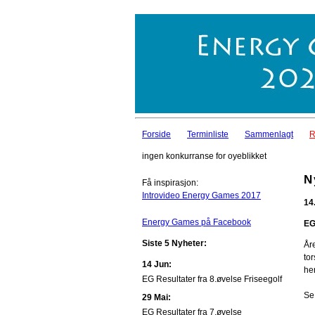
Forside
Terminliste
Sammenlagt
R
ingen konkurranse for oyeblikket
N
Få inspirasjon:
Introvideo Energy Games 2017
14
Energy Games på Facebook
EG
Siste 5 Nyheter:
År
to
14 Jun:
he
EG Resultater fra 8.øvelse Friseegolf
Se
29 Mai:
EG Resultater fra 7.øvelse