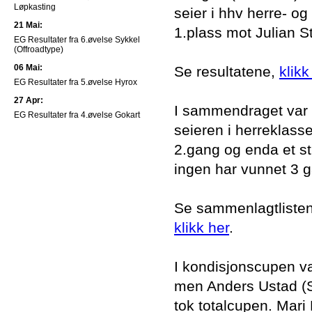
Løpkasting
seier i hhv herre- 
21 Mai:
1.plass mot Julian S
EG Resultater fra 6.øvelse Sykkel
(Offroadtype)
06 Mai:
Se resultatene,
klikk
EG Resultater fra 5.øvelse Hyrox
27 Apr:
I sammendraget var d
EG Resultater fra 4.øvelse Gokart
seieren i herreklass
2.gang og enda et sti
ingen har vunnet 3 g
Se sammenlagtlisten i
klikk her
.
I kondisjonscupen var
men Anders Ustad (St
tok totalcupen. Mar