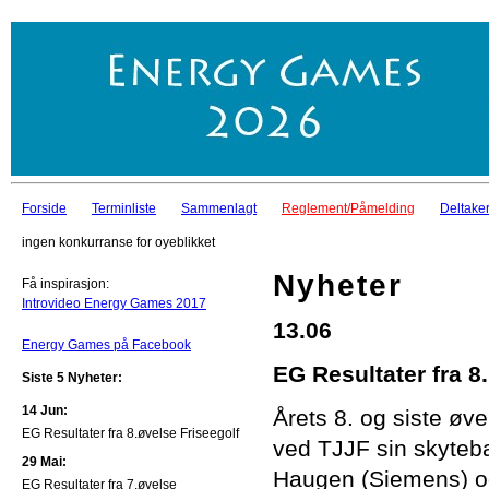
Forside
Terminliste
Sammenlagt
Reglement/Påmelding
Deltaker
ingen konkurranse for oyeblikket
Nyheter
Få inspirasjon:
Introvideo Energy Games 2017
13.06
Energy Games på Facebook
EG Resultater fra 8
Siste 5 Nyheter:
14 Jun:
Årets 8. og siste øve
EG Resultater fra 8.øvelse Friseegolf
ved TJJF sin skyteb
29 Mai:
Haugen (Siemens) og
EG Resultater fra 7.øvelse