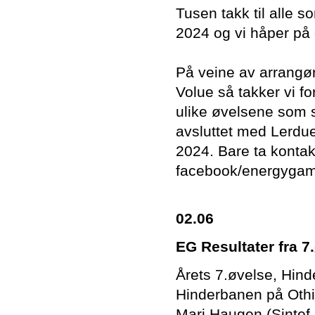
Tusen takk til alle 
2024 og vi håper på 
På veine av arrangør
Volue så takker vi fo
ulike øvelsene som 
avsluttet med Lerdue
2024. Bare ta kontak
facebook/energygame
02.06
EG Resultater fra 
Årets 7.øvelse, Hind
Hinderbanen på Othil
Mari Haugen (Sintef 