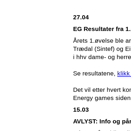
27.04
EG Resultater fra 
Årets 1.øvelse ble a
Trædal (Sintef) og E
i hhv dame- og herr
Se resultatene,
klikk
Det vil etter hvert
Energy games siden
15.03
AVLYST: Info og påm