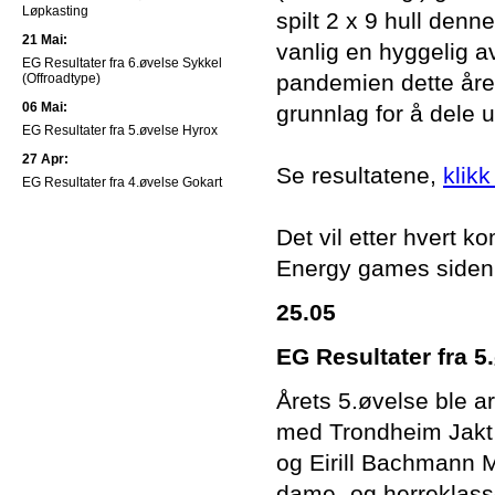
Løpkasting
spilt 2 x 9 hull den
21 Mai:
vanlig en hyggelig a
EG Resultater fra 6.øvelse Sykkel
pandemien dette året
(Offroadtype)
06 Mai:
grunnlag for å dele 
EG Resultater fra 5.øvelse Hyrox
27 Apr:
Se resultatene,
klikk
EG Resultater fra 4.øvelse Gokart
Det vil etter hvert
Energy games siden
25.05
EG Resultater fra 5
Årets 5.øvelse ble a
med Trondheim Jakt 
og Eirill Bachmann 
dame- og herreklasse