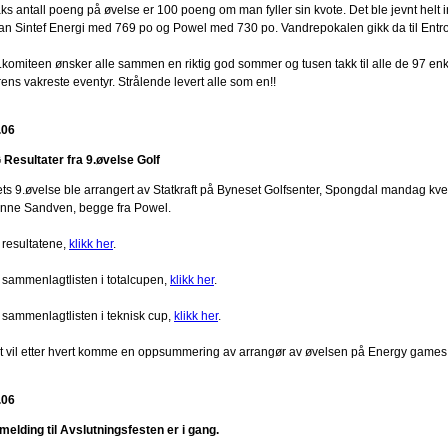
ks antall poeng på øvelse er 100 poeng om man fyller sin kvote. Det ble jevnt helt
ran Sintef Energi med 769 po og Powel med 730 po. Vandrepokalen gikk da til Entro.
r.komiteen ønsker alle sammen en riktig god sommer og tusen takk til alle de 97 enke
ens vakreste eventyr. Strålende levert alle som en!!
.06
 Resultater fra 9.øvelse Golf
ets 9.øvelse ble arrangert av Statkraft på Byneset Golfsenter, Spongdal mandag kv
nne Sandven, begge fra Powel.
 resultatene,
klikk her
.
 sammenlagtlisten i totalcupen,
klikk her
.
 sammenlagtlisten i teknisk cup,
klikk her
.
t vil etter hvert komme en oppsummering av arrangør av øvelsen på Energy games
.06
melding til Avslutningsfesten er i gang.