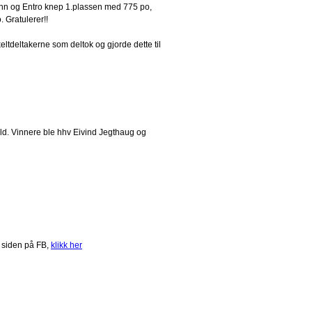
 inn og Entro knep 1.plassen med 775 po,
 Gratulerer!!
ltdeltakerne som deltok og gjorde dette til
eld. Vinnere ble hhv Eivind Jegthaug og
 siden på FB,
klikk her