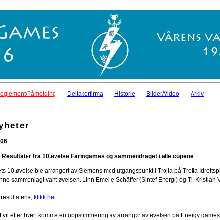
eglement/Påmelding
Deltakerfirma
Historie
Bilder/Video
Arkiv
yheter
.06
 Resultater fra 10.øvelse Farmgames og sammendraget i alle cupene
ets 10.øvelse ble arrangert av Siemens med utgangspunkt i Trolla på Trolla Idrettsp
nne sammenlagt vant øvelsen. Linn Emelie Schäffer (Sintef Energi) og Til Kristian Vr
 resultatene,
klikk her
.
t vil etter hvert komme en oppsummering av arrangør av øvelsen på Energy games