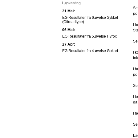
Løpkasting
Se
21 Mai:
po
EG Resultater fra 6.øvelse Sykkel
(Offroadtype)
I 
06 Mai:
Stø
EG Resultater fra 5.øvelse Hyrox
Se
27 Apr:
EG Resultater fra 4.øvelse Gokart
I 
to
I 
po
Se
I 
da
I 
Se
Lag