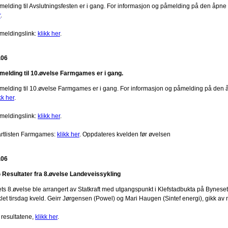
melding til Avslutningsfesten er i gang. For informasjon og påmelding på den åpne
r
.
meldingslink:
klikk her
.
.06
melding til 10.øvelse Farmgames er i gang.
melding til 10.øvelse Farmgames er i gang. For informasjon og påmelding på den å
kk her
.
meldingslink:
klikk her
.
artlisten Farmgames:
klikk her
. Oppdateres kvelden før øvelsen
.06
 Resultater fra 8.øvelse Landeveissykling
ets 8.øvelse ble arrangert av Statkraft med utgangspunkt i Klefstadbukta på Byneset.
klet tirsdag kveld. Geirr Jørgensen (Powel) og Mari Haugen (Sintef energi), gikk av
 resultatene,
klikk her
.