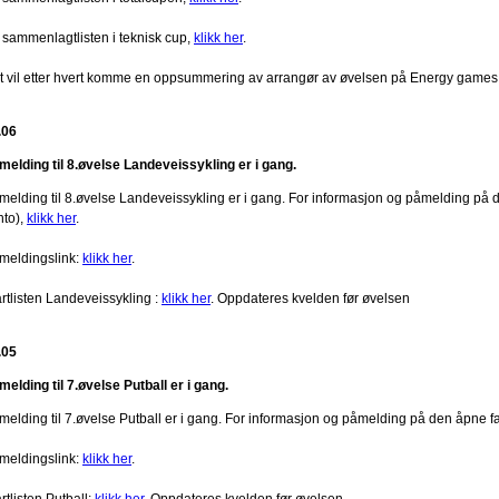
 sammenlagtlisten i teknisk cup,
klikk her
.
t vil etter hvert komme en oppsummering av arrangør av øvelsen på Energy games
.06
melding til 8.øvelse Landeveissykling er i gang.
melding til 8.øvelse Landeveissykling er i gang. For informasjon og påmelding på 
nto),
klikk her
.
meldingslink:
klikk her
.
artlisten Landeveissykling :
klikk her
. Oppdateres kvelden før øvelsen
.05
melding til 7.øvelse Putball er i gang.
melding til 7.øvelse Putball er i gang. For informasjon og påmelding på den åpne f
meldingslink:
klikk her
.
rtlisten Putball:
klikk her
. Oppdateres kvelden før øvelsen