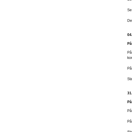
Se
De
04
På
På
ko
På
St
31
På
På
På
Sta