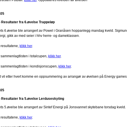
.05
 Resultater fra 6.øvelse Trappeløp
ets 6.øvelse ble arrangert av Powel i Granåsen hoppanlegg mandag kveld. Sigmun
ergi, gikk av med seier i hhv herre- og dameklassen.
 resultatene,
klikk her
.
 sammenlagtlisten i totalcupen,
klikk her
.
 sammenlagtlisten i kondisjonscupen,
klikk her
.
t vil etter hvert komme en oppsummering av arrangør av øvelsen på Energy games
.05
 Resultater fra 5.øvelse Lerduseskyting
ets 5.øvelse ble arrangert av Sintef Energi på Jonsvannet skytebane torsdag kveld.
 resultatene,
klikk her
.