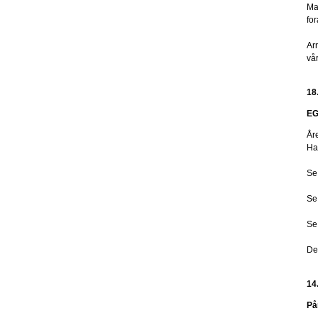
Ma
fo
Ar
vår
18
EG
År
Ha
Se
Se
Se
De
14
På