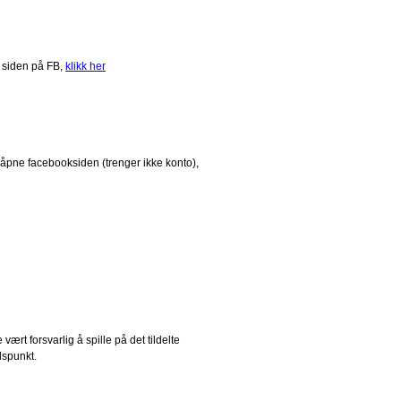
 siden på FB,
klikk her
 åpne facebooksiden (trenger ikke konto),
ært forsvarlig å spille på det tildelte
dspunkt.