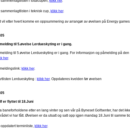
 sammenlagtlisten i totalcupen,
klikk her
.
 sammenlagtlisten i teknisk cup,
klikk her
.
t vil etter hvert komme en oppsummering av arrangør av øvelsen på Energy games
.05
melding til 5.øvelse Lerdueskyting er i gang.
melding til 5.øvelse Lerdueskyting er i gang. For informasjon og påmelding på den
kk her
.
meldingslink:
klikk her
.
rtlisten Lerdueskyting :
klikk her
. Oppdateres kvelden før øvelsen
.05
f er flyttet til 18.Juni
 baneforholdene etter en lang vinter og sen vår på Byneset Golfsenter, har det ikke v
ådet vi har fått. Øvelsen er da utsatt og satt opp igjen mandag 18.Juni til samme ti
 oppdatert terminliste,
klikk her
.