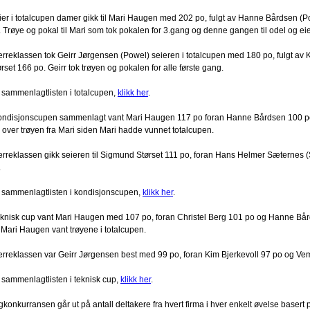
ier i totalcupen damer gikk til Mari Haugen med 202 po, fulgt av Hanne Bårdsen (P
. Trøye og pokal til Mari som tok pokalen for 3.gang og denne gangen til odel og eie
herreklassen tok Geirr Jørgensen (Powel) seieren i totalcupen med 180 po, fulgt a
rset 166 po. Geirr tok trøyen og pokalen for alle første gang.
 sammenlagtlisten i totalcupen,
klikk her
.
kondisjonscupen sammenlagt vant Mari Haugen 117 po foran Hanne Bårdsen 100 po
k over trøyen fra Mari siden Mari hadde vunnet totalcupen.
herreklassen gikk seieren til Sigmund Størset 111 po, foran Hans Helmer Sæternes (
.
 sammenlagtlisten i kondisjonscupen,
klikk her
.
teknisk cup vant Mari Haugen med 107 po, foran Christel Berg 101 po og Hanne Bårds
 Mari Haugen vant trøyene i totalcupen.
herreklassen var Geirr Jørgensen best med 99 po, foran Kim Bjerkevoll 97 po og V
 sammenlagtlisten i teknisk cup,
klikk her
.
konkurransen går ut på antall deltakere fra hvert firma i hver enkelt øvelse basert p