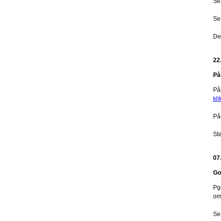
Se
Se
De
22
På
På
kli
På
Sta
07
Gol
Pga
omr
Se