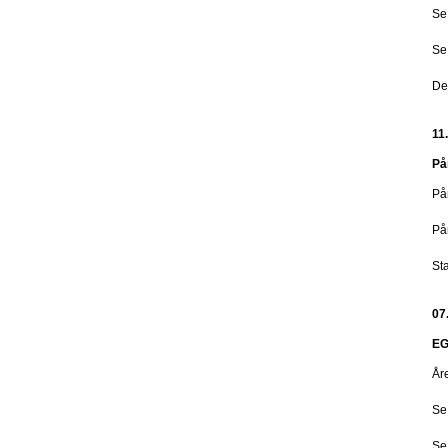
Se
Se
De
11
På
På
På
Sta
07
EG
År
Se
Se