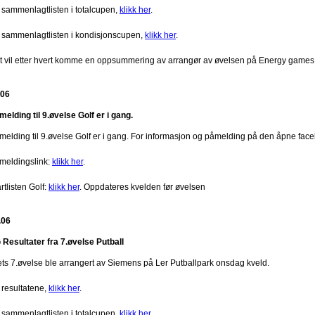
 sammenlagtlisten i totalcupen,
klikk her
.
 sammenlagtlisten i kondisjonscupen,
klikk her
.
t vil etter hvert komme en oppsummering av arrangør av øvelsen på Energy games
.06
melding til 9.øvelse Golf er i gang.
melding til 9.øvelse Golf er i gang. For informasjon og påmelding på den åpne face
meldingslink:
klikk her
.
rtlisten Golf:
klikk her
. Oppdateres kvelden før øvelsen
.06
 Resultater fra 7.øvelse Putball
ets 7.øvelse ble arrangert av Siemens på Ler Putballpark onsdag kveld.
 resultatene,
klikk her
.
 sammenlagtlisten i totalcupen,
klikk her
.