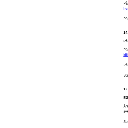
På
he
På
14
På
På
kli
På
St
12
EG
År
sy
Se