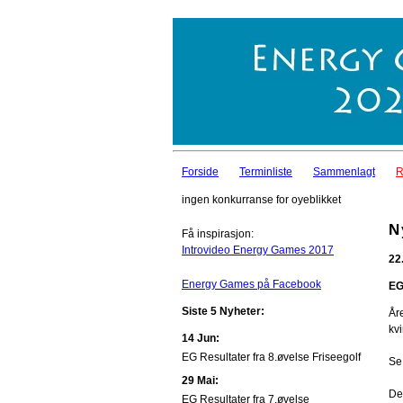
Forside
Terminliste
Sammenlagt
R
ingen konkurranse for oyeblikket
N
Få inspirasjon:
Introvideo Energy Games 2017
22
Energy Games på Facebook
EG
Siste 5 Nyheter:
År
kvi
14 Jun:
EG Resultater fra 8.øvelse Friseegolf
Se
29 Mai:
De
EG Resultater fra 7.øvelse