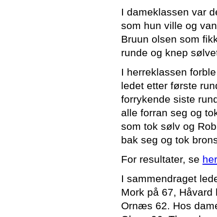
I dameklassen var de
som hun ville og va
Bruun olsen som fik
runde og knep sølvet
I herreklassen forble
ledet etter første r
forrykende siste ru
alle forran seg og t
som tok sølv og Robi
bak seg og tok bron
For resultater, se
her
I sammendraget lede
Mork på 67, Håvard 
Ornæs 62. Hos damen