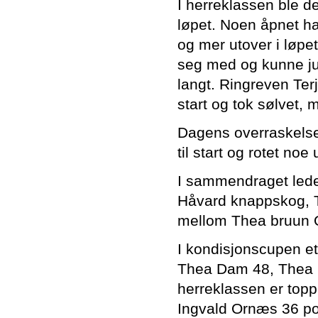
I herreklassen ble d
løpet. Noen åpnet ha
og mer utover i løp
seg med og kunne jub
langt. Ringreven Terj
start og tok sølvet, 
Dagens overraskelse
til start og rotet noe
I sammendraget lede
Håvard knappskog, T
mellom Thea bruun Ol
I kondisjonscupen ett
Thea Dam 48, Thea Br
herreklassen er topp
Ingvald Ornæs 36 po,