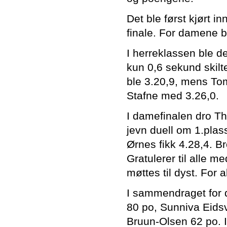
Det ble først kjørt 
finale. For damene b
I herreklassen ble d
kun 0,6 sekund skilt
ble 3.20,9, mens Tom
Stafne med 3.26,0.
I damefinalen dro Th
jevn duell om 1.plas
Ørnes fikk 4.28,4. B
Gratulerer til alle m
møttes til dyst. For a
I sammendraget for 
80 po, Sunniva Eidsv
Bruun-Olsen 62 po. 