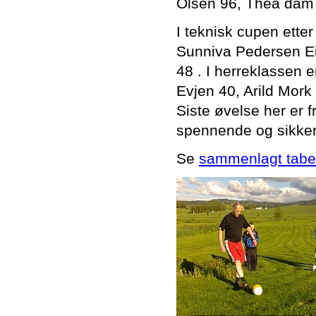
Olsen 96, Thea dam
I teknisk cupen etter
Sunniva Pedersen Eid
48 . I herreklassen 
Evjen 40, Arild Mor
Siste øvelse her er fr
spennende og sikker
Se
sammenlagt tabe