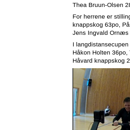
Thea Bruun-Olsen 28
For herrene er still
knappskog 63po, Pål
Jens Ingvald Ornæs
I langdistansecupen
Håkon Holten 36po, 
Håvard knappskog 2