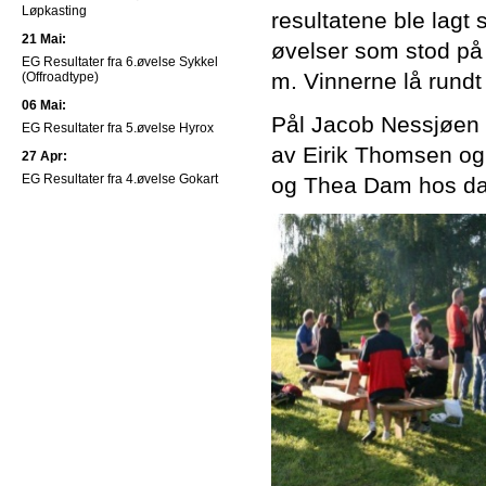
Løpkasting
resultatene ble lagt
21 Mai:
øvelser som stod på
EG Resultater fra 6.øvelse Sykkel
m. Vinnerne lå rundt 
(Offroadtype)
06 Mai:
Pål Jacob Nessjøen og 
EG Resultater fra 5.øvelse Hyrox
av Eirik Thomsen og
27 Apr:
EG Resultater fra 4.øvelse Gokart
og Thea Dam hos da