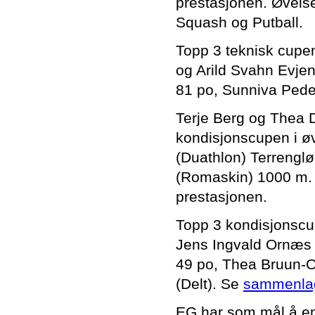
prestasjonen. Øvelse
Squash og Putball.
Topp 3 teknisk cupen
og Arild Svahn Evjen
81 po, Sunniva Pede
Terje Berg og Thea 
kondisjonscupen i ø
(Duathlon) Terrenglø
(Romaskin) 1000 m. D
prestasjonen.
Topp 3 kondisjonscu
Jens Ingvald Ornæs
49 po, Thea Bruun-Ol
(Delt). Se
sammenlag
EG har som mål å eng