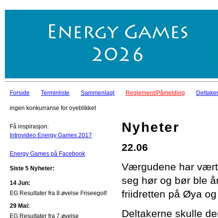
Forside
Terminliste
Sammenlagt
Reglement/Påmelding
Deltaker
ingen konkurranse for oyeblikket
Nyheter
Få inspirasjon:
Introvideo Energy Games 2017
22.06
Energy Games på Facebook
Værgudene har vært
Siste 5 Nyheter:
seg hør og bør ble å
14 Jun:
friidretten på Øya o
EG Resultater fra 8.øvelse Friseegolf
29 Mai:
Deltakerne skulle de
EG Resultater fra 7.øvelse