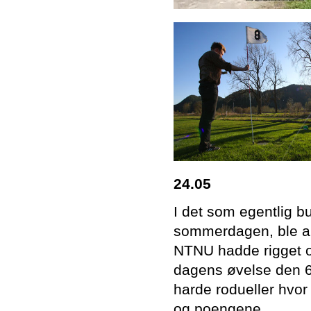
24.05
I det som egentlig 
sommerdagen, ble ar
NTNU hadde rigget o
dagens øvelse den 6
harde rodueller hvor 
og poengene.