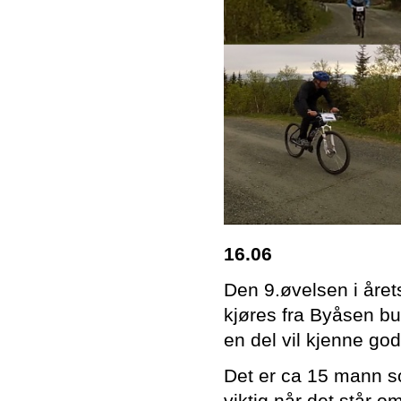
16.06
Den 9.øvelsen i året
kjøres fra Byåsen but
en del vil kjenne go
Det er ca 15 mann so
viktig når det står