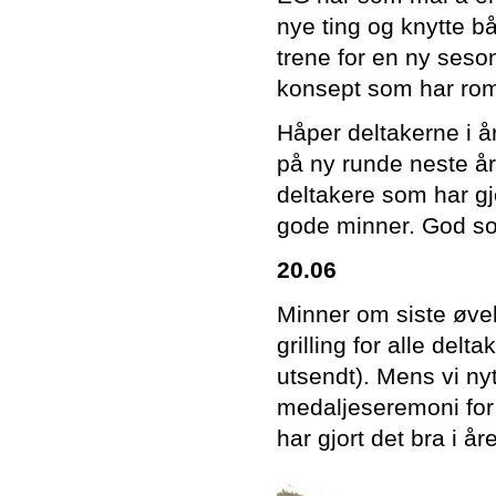
nye ting og knytte bå
trene for en ny seson
konsept som har rom t
Håper deltakerne i år 
på ny runde neste år.
deltakere som har gj
gode minner. God s
20.06
Minner om siste øvels
grilling for alle del
utsendt). Mens vi nyte
medaljeseremoni for 
har gjort det bra i 