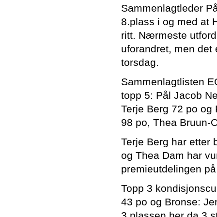
Sammenlagtleder Pål
8.plass i og med at
ritt. Nærmeste utfor
uforandret, men det
torsdag.
Sammenlagtlisten EG 
topp 5: Pål Jacob Ne
Terje Berg 72 po og 
98 po, Thea Bruun-
Terje Berg har etter 
og Thea Dam har vunn
premieutdelingen på
Topp 3 kondisjonscup
43 po og Bronse: Je
3.plassen her da 3 