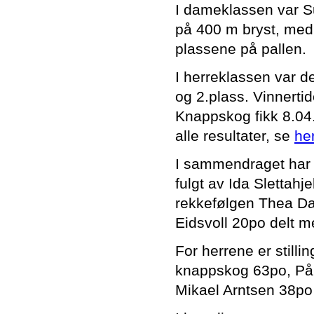
I dameklassen var S
på 400 m bryst, me
plassene på pallen.
I herreklassen var de
og 2.plass. Vinnerti
Knappskog fikk 8.04.
alle resultater, se
he
I sammendraget har n
fulgt av Ida Slettah
rekkefølgen Thea Da
Eidsvoll 20po delt me
For herrene er still
knappskog 63po, Pål
Mikael Arntsen 38po