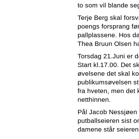
to som vil blande se
Terje Berg skal fors
poengs forsprang fø
pallplassene. Hos d
Thea Bruun Olsen ha
Torsdag 21.Juni er 
Start kl.17.00. Det
øvelsene det skal ko
publikumsøvelsen stav
fra hveten, men det 
netthinnen.
Pål Jacob Nessjøen h
putballseieren sist 
damene står seieren 