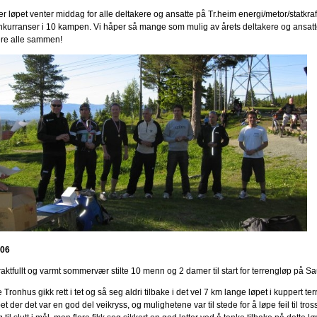
er løpet venter middag for alle deltakere og ansatte på Tr.heim energi/metor/statkraft
nkurranser i 10 kampen. Vi håper så mange som mulig av årets deltakere og ansatt
re alle sammen!
.06
raktfullt og varmt sommervær stilte 10 menn og 2 damer til start for terrengløp på S
 Tronhus gikk rett i tet og så seg aldri tilbake i det vel 7 km lange løpet i kuppert terr
et der det var en god del veikryss, og mulighetene var til stede for å løpe feil til 