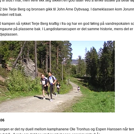
 til slutt i mål, men flere fikk seg sikkert en god latter ved å tenke tilbake på dette lø
.2 ble Terje Berg og bronsen gikk til John Arne Dybvaag. I dameklassen kom Jorunn
deri rett bak.
10 kampen så rykket Terje Berg kraftig i fra og har en god føling på vandrepokalen s
ngaune på plassene bak. I Langdistansecupen er det samme historie, mens det er
edjeplassen.
.06
morgen er det ny duell mellom kamphanene Ole Tronhus og Espen Hanssen når terre