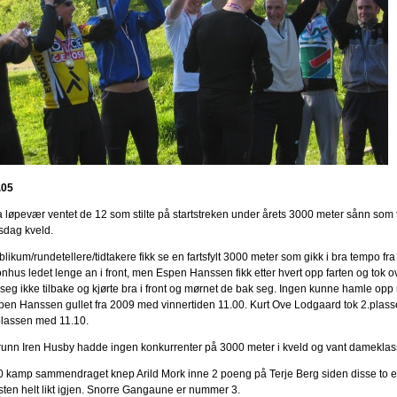
.05
a løpevær ventet de 12 som stilte på startstreken under årets 3000 meter sånn som 
rsdag kveld.
likum/rundetellere/tidtakere fikk se en fartsfylt 3000 meter som gikk i bra tempo fr
nhus ledet lenge an i front, men Espen Hanssen fikk etter hvert opp farten og tok ov
 seg ikke tilbake og kjørte bra i front og mørnet de bak seg. Ingen kunne hamle opp
pen Hanssen gullet fra 2009 med vinnertiden 11.00. Kurt Ove Lodgaard tok 2.plas
plassen med 11.10.
runn Iren Husby hadde ingen konkurrenter på 3000 meter i kveld og vant dameklas
10 kamp sammendraget knep Arild Mork inne 2 poeng på Terje Berg siden disse to 
sten helt likt igjen. Snorre Gangaune er nummer 3.