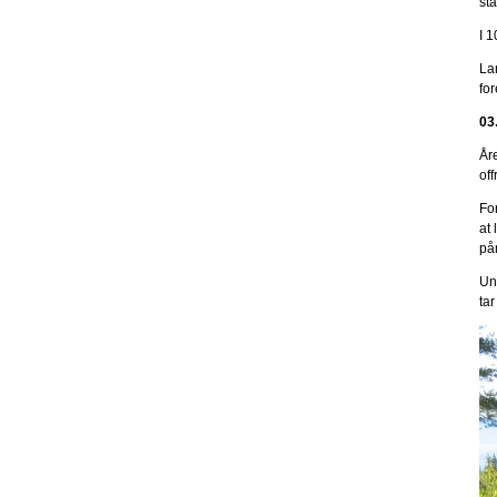
stå
I 
La
for
03
År
off
For
at 
på
Un
tar