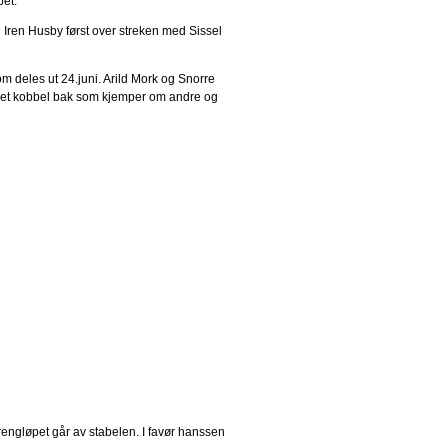
pet.
 Iren Husby først over streken med Sissel
om deles ut 24.juni. Arild Mork og Snorre
 et kobbel bak som kjemper om andre og
ngløpet går av stabelen. I favør hanssen