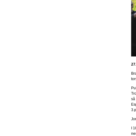
27
Br
to
Pub
Tro
så
Es
3.
Jo
I 
ne