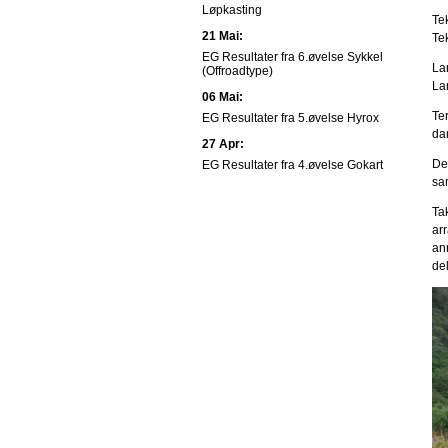
Løpkasting
Te
21 Mai:
Te
EG Resultater fra 6.øvelse Sykkel
La
(Offroadtype)
La
06 Mai:
Ter
EG Resultater fra 5.øvelse Hyrox
dam
27 Apr:
Det
EG Resultater fra 4.øvelse Gokart
sa
Tak
ar
an
de