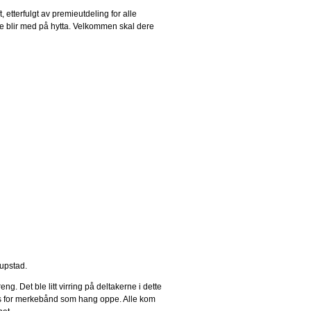
, etterfulgt av premieutdeling for alle
e blir med på hytta. Velkommen skal dere
aupstad.
eng. Det ble litt virring på deltakerne i dette
tross for merkebånd som hang oppe. Alle kom