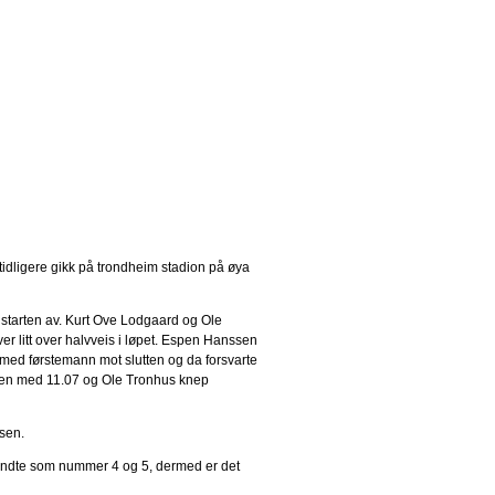
tidligere gikk på trondheim stadion på øya
a starten av. Kurt Ove Lodgaard og Ole
er litt over halvveis i løpet. Espen Hanssen
 med førstemann mot slutten og da forsvarte
sen med 11.07 og Ole Tronhus knep
sen.
endte som nummer 4 og 5, dermed er det