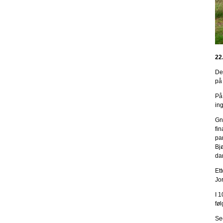
22
De
på
På
in
Gni
fi
par
Bj
da
Et
Jo
I 
fø
Se