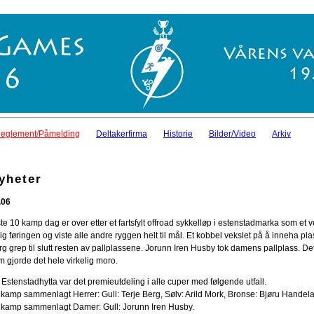
eglement/Påmelding
Deltakerfirma
Historie
Bilder/Video
Arkiv
yheter
.06
te 10 kamp dag er over etter et fartsfylt offroad sykkelløp i estenstadmarka som et v
dlig føringen og viste alle andre ryggen helt til mål. Et kobbel vekslet på å inneha
rg grep til slutt resten av pallplassene. Jorunn Iren Husby tok damens pallplass. D
m gjorde det hele virkelig moro.
 Estenstadhytta var det premieutdeling i alle cuper med følgende utfall.
 kamp sammenlagt Herrer: Gull: Terje Berg, Sølv: Arild Mork, Bronse: Bjøru Handel
 kamp sammenlagt Damer: Gull: Jorunn Iren Husby.