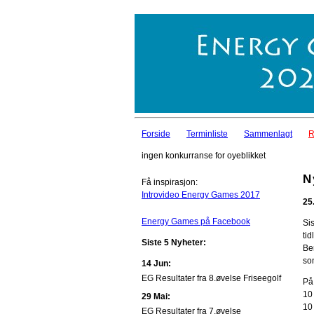
Forside
Terminliste
Sammenlagt
R
ingen konkurranse for oyeblikket
N
Få inspirasjon:
Introvideo Energy Games 2017
25
Energy Games på Facebook
Sis
ti
Siste 5 Nyheter:
Be
so
14 Jun:
EG Resultater fra 8.øvelse Friseegolf
På
10
29 Mai:
10
EG Resultater fra 7.øvelse