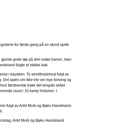
udene for første gang på en stund spilte
re gjorde gode løp på den raske banen, men
ndeland fulgte et stykke bak.
eanse i kayaken. To semifinaleheat fulgt av
g. Det spørs om ikke ble vel mye kniving og
hvor førstnevnte trakk det lengste strået.
rende racet i 10 kamp historien. I
ner fulgt av Arild Mork og Bjøru Handeland.
i.
torsdag, Arild Mork og Bjøru Handeland