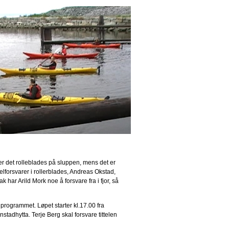
 det rolleblades på sluppen, mens det er
lforsvarer i rollerblades, Andreas Okstad,
k har Arild Mork noe å forsvare fra i fjor, så
programmet. Løpet starter kl.17.00 fra
adhytta. Terje Berg skal forsvare tittelen