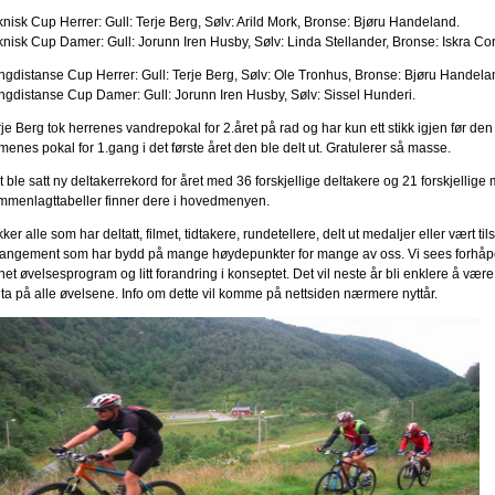
knisk Cup Herrer: Gull: Terje Berg, Sølv: Arild Mork, Bronse: Bjøru Handeland.
knisk Cup Damer: Gull: Jorunn Iren Husby, Sølv: Linda Stellander, Bronse: Iskra Corc
ngdistanse Cup Herrer: Gull: Terje Berg, Sølv: Ole Tronhus, Bronse: Bjøru Handela
ngdistanse Cup Damer: Gull: Jorunn Iren Husby, Sølv: Sissel Hunderi.
je Berg tok herrenes vandrepokal for 2.året på rad og har kun ett stikk igjen før den 
enes pokal for 1.gang i det første året den ble delt ut. Gratulerer så masse.
 ble satt ny deltakerrekord for året med 36 forskjellige deltakere og 21 forskjellige 
mmenlagttabeller finner dere i hovedmenyen.
ker alle som har deltatt, filmet, tidtakere, rundetellere, delt ut medaljer eller vært 
rangement som har bydd på mange høydepunkter for mange av oss. Vi sees forhåpentlig
net øvelsesprogram og litt forandring i konseptet. Det vil neste år bli enklere å væ
lta på alle øvelsene. Info om dette vil komme på nettsiden nærmere nyttår.