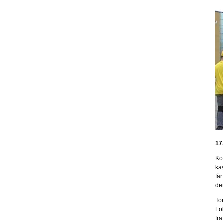
17
Ko
ka
får
de
To
Lo
fra 