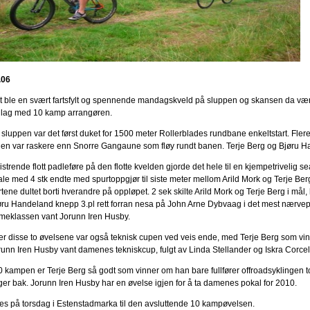
.06
t ble en svært fartsfylt og spennende mandagskveld på sluppen og skansen da værg
 lag med 10 kamp arrangøren.
 sluppen var det først duket for 1500 meter Rollerblades rundbane enkeltstart. Fle
gen var raskere enn Snorre Gangaune som fløy rundt banen. Terje Berg og Bjøru Ha
strende flott padleføre på den flotte kvelden gjorde det hele til en kjempetrivelig s
nale med 4 stk endte med spurtoppgjør til siste meter mellom Arild Mork og Terje Ber
tene dultet borti hverandre på oppløpet. 2 sek skilte Arild Mork og Terje Berg i mål, 
øru Handeland knepp 3.pl rett forran nesa på John Arne Dybvaag i det mest nærvepir
meklassen vant Jorunn Iren Husby.
ter disse to øvelsene var også teknisk cupen ved veis ende, med Terje Berg som vin
runn Iren Husby vant damenes tekniskcup, fulgt av Linda Stellander og Iskra Corcell
10 kampen er Terje Berg så godt som vinner om han bare fullfører offroadsyklingen 
lger bak. Jorunn Iren Husby har en øvelse igjen for å ta damenes pokal for 2010.
es på torsdag i Estenstadmarka til den avsluttende 10 kampøvelsen.