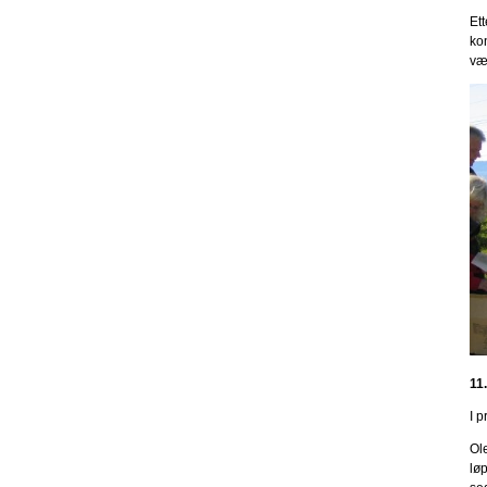
Ett
ko
væ
11
I p
Ole
løp