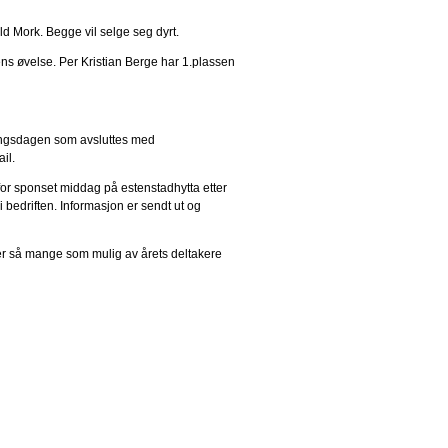
d Mork. Begge vil selge seg dyrt.
ens øvelse. Per Kristian Berge har 1.plassen
ningsdagen som avsluttes med
il.
t for sponset middag på estenstadhytta etter
i bedriften. Informasjon er sendt ut og
er så mange som mulig av årets deltakere