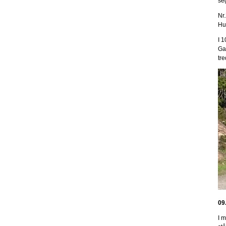
seg
Nr
Hun
I 
Ga
tr
09
I 