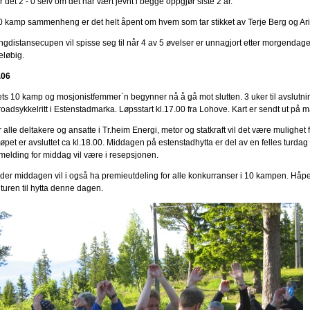
r det 2 - 0 selv om det har vært jevnt i begge oppgjør siste 2 år.
10 kamp sammenheng er det helt åpent om hvem som tar stikket av Terje Berg og Aril
ngdistansecupen vil spisse seg til når 4 av 5 øvelser er unnagjort etter morgendag
eløbig.
.06
ets 10 kamp og mosjonistfemmer`n begynner nå å gå mot slutten. 3 uker til avslut
roadsykkelritt i Estenstadmarka. Løpsstart kl.17.00 fra Lohove. Kart er sendt ut på ma
 alle deltakere og ansatte i Tr.heim Energi, metor og statkraft vil det være mulighe
løpet er avsluttet ca kl.18.00. Middagen på estenstadhytta er del av en felles turdag 
melding for middag vil være i resepsjonen.
der middagen vil i også ha premieutdeling for alle konkurranser i 10 kampen. Håp
 turen til hytta denne dagen.