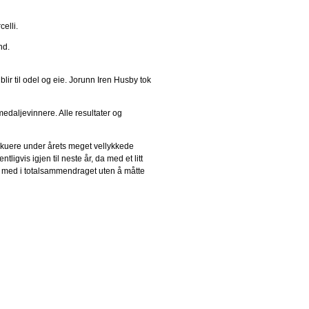
elli.
nd.
blir til odel og eie. Jorunn Iren Husby tok
medaljevinnere. Alle resultater og
tilskuere under årets meget vellykkede
vis igjen til neste år, da med et litt
re med i totalsammendraget uten å måtte