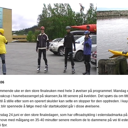
.06
mmende uke er den store finaleuken med hele 3 øvelser på programmet. Mandag er
yakcup i havnebassenget på skansen,Ila litt senere på kvelden. Det spørs da om titte
 til å stille etter som en operert skulder kan sette en stopper for den opptreden. I kaya
t blir spennede å følge med når startskuddet går i disse øvelsene.
rsdag 24.juni er den store finaledagen, som har offroadsykling i estenstadmarka på 
hove med målgang en 35-40 minutter senere mellom de to dammene på vei til estenst
i fjor.