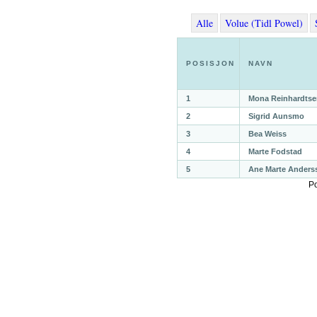
Alle
Volue (Tidl Powel)
POSISJON
NAVN
1
Mona Reinhardtse
2
Sigrid Aunsmo
3
Bea Weiss
4
Marte Fodstad
5
Ane Marte Anders
P