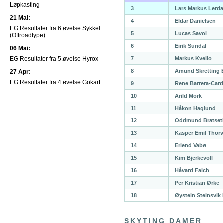
Løpkasting
3
Lars Markus Lerda
21 Mai:
4
Eldar Danielsen
EG Resultater fra 6.øvelse Sykkel
5
Lucas Savoi
(Offroadtype)
6
Eirik Sundal
06 Mai:
EG Resultater fra 5.øvelse Hyrox
7
Markus Kvello
8
Amund Skretting 
27 Apr:
EG Resultater fra 4.øvelse Gokart
9
Rene Barrera-Car
10
Arild Mork
11
Håkon Haglund
12
Oddmund Bratseth
13
Kasper Emil Thor
14
Erlend Vabø
15
Kim Bjerkevoll
16
Håvard Falch
17
Per Kristian Ørke
18
Øystein Steinsvik
SKYTING DAMER